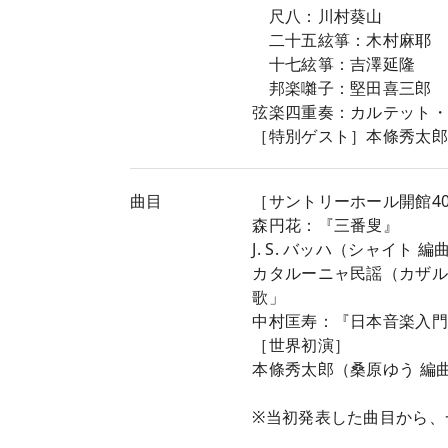
尺八：川村葵山
二十五絃箏：木村麻耶
十七絃箏：吉澤延隆
邦楽囃子：堅田喜三郎
弦楽四重奏：カルテット
［特別ゲスト］本條秀太
曲目
［サントリーホール開館4
森円花：『三番叟』
J. S. バッハ（シャイ
カタルーニャ民謡（カザル
歌」
中村匡寿：『日本音楽入
［世界初演］
本條秀太郎（桑原ゆう 編
※当初発表した曲目から、