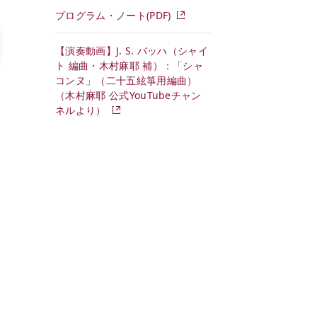
プログラム・ノート(PDF)
【演奏動画】J. S. バッハ（シャイ
ト 編曲・木村麻耶 補）：「シャ
コンヌ」（二十五絃箏用編曲）
（木村麻耶 公式YouTubeチャン
ネルより）