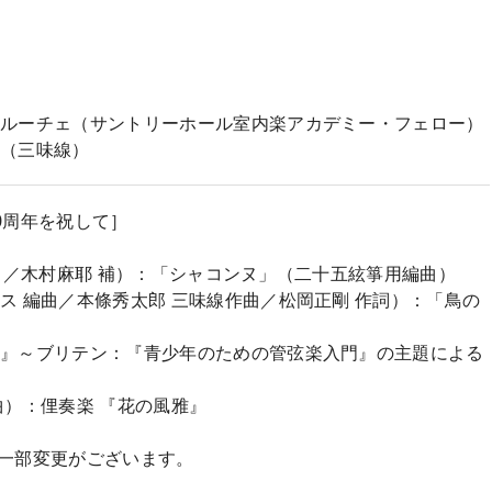
・ルーチェ（サントリーホール室内楽アカデミー・フェロー）
郎（三味線）
0周年を祝して］
ト 編曲／木村麻耶 補）：「シャコンヌ」（二十五絃箏用編曲）
ス 編曲／本條秀太郎 三味線作曲／松岡正剛 作詞）：「鳥の
門』～ブリテン：『青少年のための管弦楽入門』の主題による
曲）：俚奏楽 『花の風雅』
一部変更がございます。