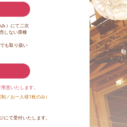
話のみ）にて二次
売しない席種
口でも取り扱い
ご用意いたします。
抽選制／お一人様1枚のみ）
ージにて受付いたします。