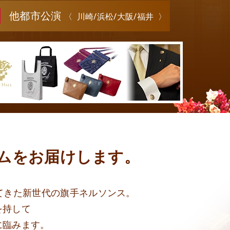
他都市公演
〈
川崎/浜松
/
大阪/福井
〉
ムを
お届けします。
てきた新世代の旗手ネルソンス。
を持して
に臨みます。