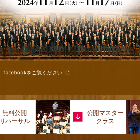
、
facebook
をご覧ください
無料公開
公開マスター
リハーサル
クラス
ィーク イン ジャパン 2024」特集ページ公開。
追加していきます。