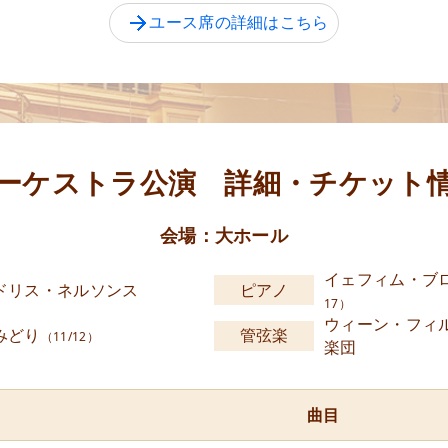
ユース席の詳細はこちら
ーケストラ公演 詳細・チケット
会場：大ホール
イェフィム・ブ
ドリス・ネルソンス
ピアノ
17）
ウィーン・フィ
みどり
管弦楽
（11/12）
楽団
曲目