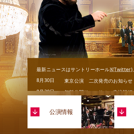
最新ニュースはサントリーホール
X(Twitter)
8月30日
東京公演 二次発売のお知らせ
8月30日
無料公開リハーサル 申込詳細
5月24日
浜松公演詳細を掲載しました。
公演情報
4月19日
「ウィーン・フィルハーモニー ウ
今後、公演開催に向けて情報を