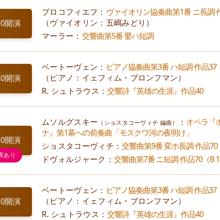
プロコフィエフ：
ヴァイオリン協奏曲第1番 ニ長調 作
（ヴァイオリン：五嶋みどり）
00開演
マーラー：
交響曲第5番 嬰ハ短調
ベートーヴェン：
ピアノ協奏曲第3番 ハ短調 作品37
（ピアノ：イェフィム・ブロンフマン）
00開演
R. シュトラウス：
交響詩『英雄の生涯』作品40
ムソルグスキー
：
オペラ『
（ショスタコーヴィチ 編曲）
ナ』第1幕への前奏曲「モスクワ河の夜明け」
00開演
ショスタコーヴィチ：
交響曲第9番 変ホ長調 作品70
ドヴォルジャーク：
交響曲第7番 ニ短調 作品70（B 1
ベートーヴェン：
ピアノ協奏曲第3番 ハ短調 作品37
（ピアノ：イェフィム・ブロンフマン）
00開演
R. シュトラウス：
交響詩『英雄の生涯』作品40