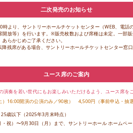
二次発売のお知らせ
土)10時より、サントリーホールチケットセンター（WEB、電
席開放等）を行います。※販売枚数および席種は未定。一部販
。あらかじめご了承ください。
(日)以降残席がある場合、サントリーホールチケットセンター窓
ユース席のご案内
の演奏を若い世代にもお楽しみ
いただけるよう、ユース席を
土）16:00開演の公演のみ／90枚）
4,500円（事前申込・
25歳以下（2025年3月末時点）
月・祝）〜9月30日（月）まで、
サントリーホール ホームペ