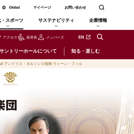
新しいウィンドウで開く
Global
マイページ
お問い合わせ
検索窓を開く
化・スポーツ
サステナビリティ
企業情報
新しいタブで開きます
EN
アクセス
座席表
メンバーズ
サントリーホールについて
知る・楽しむ
cial アンドリス・ネルソンス指揮 ウィーン・フィル