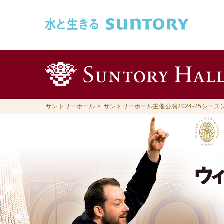
このページの本文へ移動
サントリーホール
サントリーホール主催公演2024-25シーズ