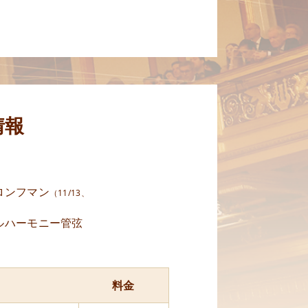
情報
ロンフマン
（11/13、
ルハーモニー管弦
料金