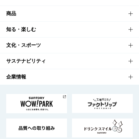
商品
商品TOP
知る・楽しむ
商品一覧
知る・楽しむTOP
文化・スポーツ
商品発売情報
キャンペーン
文化・スポーツTOP
サステナビリティ
栄養成分一覧
工場見学
サントリーホール
サステナビリティTOP
企業情報
お料理・お酒レシピ
サントリー美術館
トップメッセージ
企業情報TOP
地域情報
サントリーサンバーズ大阪
サントリーが考えるサステナビリティ経営
企業概要
東京サントリーサンゴリアス
ESG情報ポータル
グループ企業一覧
サントリースポーツ
サステナビリティストーリーズ
事業所一覧