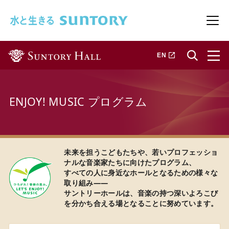
このページの本文へ移動
メニ
新しいタブで開きます
EN
ENJOY! MUSIC プログラム
未来を担うこどもたちや、若いプロフェッショ
ナルな音楽家たちに向けたプログラム、
すべての人に身近なホールとなるための様々な
取り組み——
サントリーホールは、音楽の持つ深いよろこび
を分かち合える場となることに努めています。