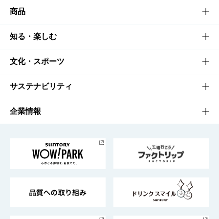
商品
商品TOP
知る・楽しむ
商品一覧
知る・楽しむTOP
文化・スポーツ
商品発売情報
キャンペーン
文化・スポーツTOP
サステナビリティ
栄養成分一覧
工場見学
サントリーホール
サステナビリティTOP
企業情報
お料理・お酒レシピ
サントリー美術館
トップメッセージ
企業情報TOP
地域情報
サントリーサンバーズ大阪
サントリーが考えるサステナビリティ経営
企業概要
東京サントリーサンゴリアス
ESG情報ポータル
グループ企業一覧
サントリースポーツ
サステナビリティストーリーズ
事業所一覧