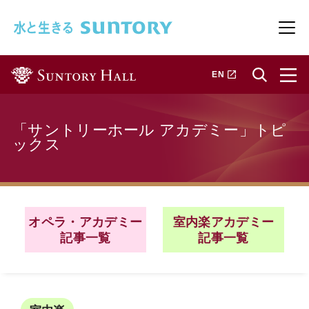
このページの本文へ移動
メニ
新しいタブで開きます
EN
「サントリーホール アカデミー」トピ
ックス
オペラ・アカデミー
室内楽アカデミー
記事一覧
記事一覧