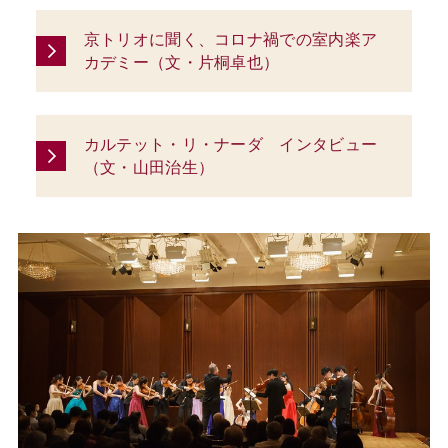
京トリオに聞く、コロナ禍での室内楽ア
カデミー（文・片桐卓也）
カルテット・リ・ナーダ インタビュー
（文・山田治生）