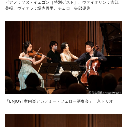
ピアノ：ソヌ・イェゴン［特別ゲスト］、ヴァイオリン：吉江
美桜、ヴィオラ：堀内優里、チェロ：矢部優典
「ENJOY! 室内楽アカデミー・フェロー演奏会」 京トリオ