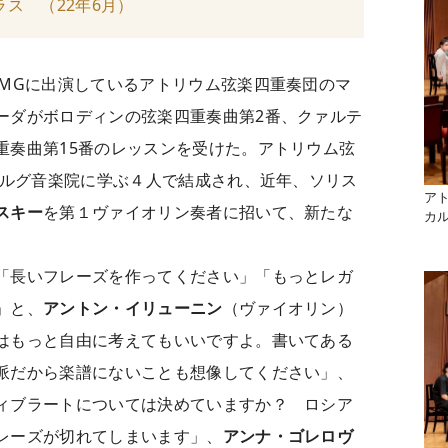
ス （22年6月）
CMGに出演しているアトリウム弦楽四重奏団のマ
ーダがボロディンの弦楽四重奏曲第2番、クァルテ
重奏曲第15番のレッスンを受けた。アトリウム弦
ブルグ音楽院に学ぶ４人で結成され、近年、ソリス
ア
スキー
を第１ヴァイオリン奏者に招いて、新たな
カ
「長いフレーズを作ってください」「もっとレガ
」と、
アントン・イリューニン
（ヴァイオリン）
はもっと自由に考えてもいいですよ。書いてある
派だから楽譜にないことも想像してください」、
ィブラートについては決めていますか？ ロシア
レーズが切れてしまいます」、
アンナ・ゴレロヴ