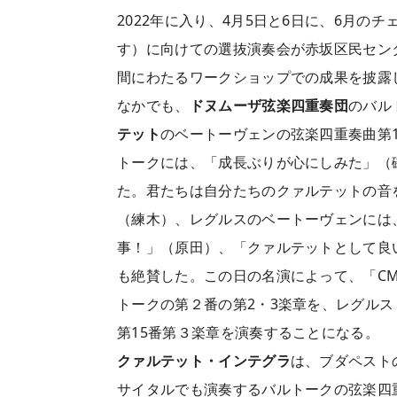
2022年に入り、4月5日と6日に、6月の
す）に向けての選抜演奏会が赤坂区民セン
間にわたるワークショップでの成果を披露
なかでも、
ドヌムーザ弦楽四重奏団
のバル
テット
のベートーヴェンの弦楽四重奏曲第
トークには、「成長ぶりが心にしみた」（
た。君たちは自分たちのクァルテットの音
（練木）、レグルスのベートーヴェンには
事！」（原田）、「クァルテットとして良
も絶賛した。この日の名演によって、「C
トークの第２番の第2・3楽章を、レグル
第15番第３楽章を演奏することになる。
クァルテット・インテグラ
は、ブダペスト
サイタルでも演奏するバルトークの弦楽四