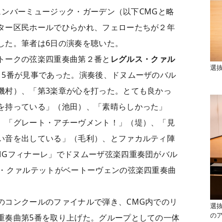
チェンバーミュージック・ガーデン（以下CMGと略
ター区民ホールでひらかれ、フェローたちが２年
した。筆者は6日の演奏を聴いた。
トークの弦楽四重奏曲第２番と
レグルス・クァル
選
15番が見事であった。演奏後、ドヌムーザのバル
磯村）、「第3楽章が心を打った。とても良かっ
を持っている」（池田）、「素晴らしかった」
、「グレート・アチーヴメント！」（堤）、「見
い音を出している」（毛利）、とファカルティ陣
MGフィナーレ」でドヌムーザ弦楽四重奏団がバル
ス・クァルテットがベートーヴェンの弦楽四重奏曲
のコンクールのファイナルで弾き、CMG内でのリ
選
の
重奏曲第5番を取り上げた。グループとしての一体