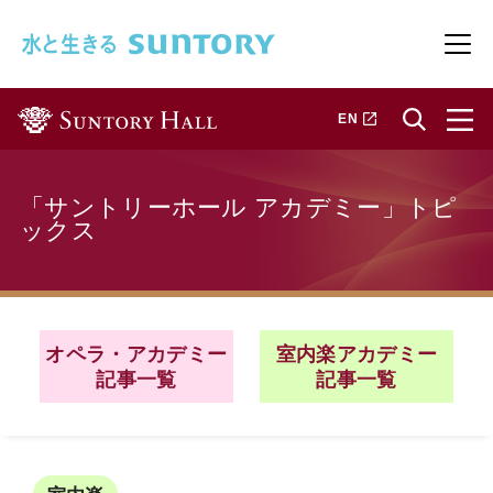
このページの本文へ移動
メニ
新しいタブで開きます
EN
「サントリーホール アカデミー」トピ
ックス
オペラ・アカデミー
室内楽アカデミー
記事一覧
記事一覧