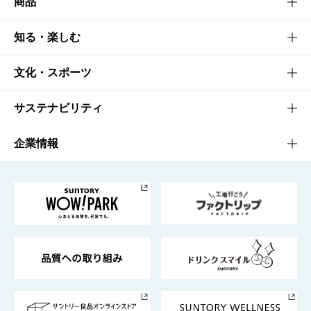
商品
商品TOP
知る・楽しむ
商品一覧
知る・楽しむTOP
文化・スポーツ
商品発売情報
キャンペーン
文化・スポーツTOP
サステナビリティ
栄養成分一覧
工場見学
サントリーホール
サステナビリティTOP
企業情報
お料理・お酒レシピ
サントリー美術館
トップメッセージ
企業情報TOP
地域情報
サントリーサンバーズ大阪
サントリーが考えるサステナビリティ経営
企業概要
東京サントリーサンゴリアス
ESG情報ポータル
グループ企業一覧
サントリースポーツ
サステナビリティストーリーズ
事業所一覧