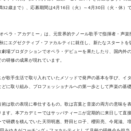
32歳まで）、応募期間は4月16日（火）～4月30日（火・休）
 オペラ・アカデミー」は、元世界的テノール歌手で指揮者・声楽
年秋にエグゼクティブ・ファカルティに就任し、新たなスタートを
歌劇場プロダクションでオペラ・デビューを果たしたり、国内外
での研修の成果が現れています。
ニが歌手生活で取り入れていたメソッドで発声の基本を学び、イ
などに取り組み、プロフェッショナルへの第一歩として声楽の基
技術は歌の表現に奉仕するもの。歌は言葉と音楽の両方の意味を
ります。本アカデミーではサッバティーニが定期的に来日して直
ーで研鑽を積んでいた天羽明惠、野田ヒロ子、櫻田亮、今尾滋、
藤田みゆきがコーチング・ファカルティとして月例の研修会を担当