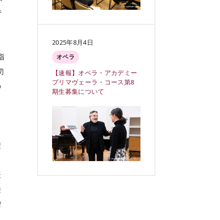
で
2025年8月4日
指
オペラ
切
【速報】オペラ・アカデミー
プリマヴェーラ・コース第8
の
期生募集について
タ
礎
表
接
増