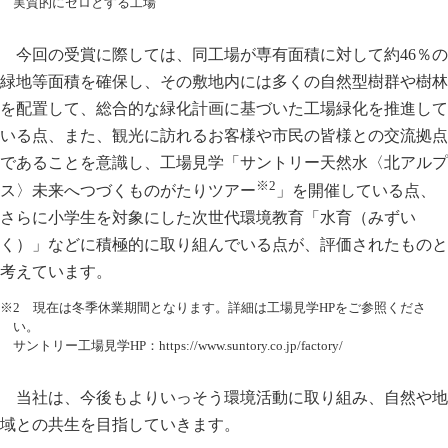
実質的にゼロとする工場
今回の受賞に際しては、同工場が専有面積に対して約46％の
緑地等面積を確保し、その敷地内には多くの自然型樹群や樹林
を配置して、総合的な緑化計画に基づいた工場緑化を推進して
いる点、また、観光に訪れるお客様や市民の皆様との交流拠点
であることを意識し、工場見学「サントリー天然水〈北アルプ
※2
ス〉未来へつづくものがたりツアー
」を開催している点、
さらに小学生を対象にした次世代環境教育「水育（みずい
く）」などに積極的に取り組んでいる点が、評価されたものと
考えています。
※2 現在は冬季休業期間となります。詳細は工場見学HPをご参照くださ
い。
サントリー工場見学HP：
https://www.suntory.co.jp/factory/
当社は、今後もよりいっそう環境活動に取り組み、自然や地
域との共生を目指していきます。