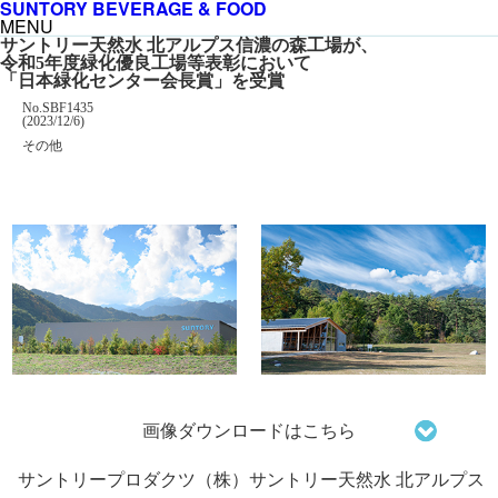
SUNTORY BEVERAGE & FOOD
MENU
サントリー天然水 北アルプス信濃の森工場が、
令和5年度緑化優良工場等表彰において
「日本緑化センター会長賞」を受賞
掲載番号
No.SBF1435
掲載日
(2023/12/6)
カテゴリー
その他
企業名
画像ダウンロードはこちら
サントリープロダクツ（株）サントリー天然水 北アルプス