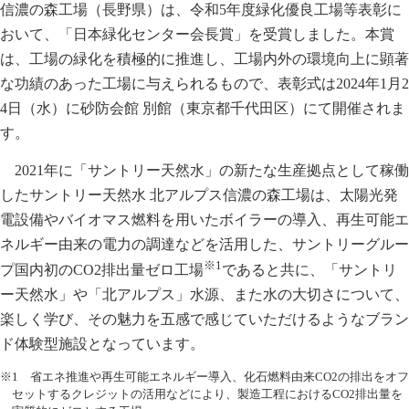
信濃の森工場（長野県）は、令和5年度緑化優良工場等表彰に
おいて、「日本緑化センター会長賞」を受賞しました。本賞
は、工場の緑化を積極的に推進し、工場内外の環境向上に顕著
な功績のあった工場に与えられるもので、表彰式は2024年1月2
4日（水）に砂防会館 別館（東京都千代田区）にて開催されま
す。
2021年に「サントリー天然水」の新たな生産拠点として稼働
したサントリー天然水 北アルプス信濃の森工場は、太陽光発
電設備やバイオマス燃料を用いたボイラーの導入、再生可能エ
ネルギー由来の電力の調達などを活用した、サントリーグルー
※1
プ国内初のCO2排出量ゼロ工場
であると共に、「サントリ
ー天然水」や「北アルプス」水源、また水の大切さについて、
楽しく学び、その魅力を五感で感じていただけるようなブラン
ド体験型施設となっています。
※1 省エネ推進や再生可能エネルギー導入、化石燃料由来CO2の排出をオフ
セットするクレジットの活用などにより、製造工程におけるCO2排出量を