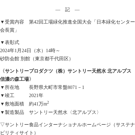
― 記 ―
▼受賞内容 第42回工場緑化推進全国大会「日本緑化センター
会長賞」
▼表彰式
2024年1月24日（水）14時～
砂防会館 別館（東京都千代田区）
〈サントリープロダクツ（株）サントリー天然水 北アルプス
信濃の森工場〉
▼所在地 長野県大町市常盤8071－1
▼竣工 2021年
2
▼敷地面積 約41万m
▼製造製品 サントリー天然水〈北アルプス〉
▽サントリー食品インターナショナルホームページ（サステナ
ビリティサイト）