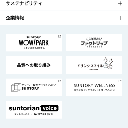
商品発売情報
キャンペーン
文化・スポーツTOP
サステナビリティ
栄養成分一覧
工場見学
サントリーホール
サステナビリティTOP
企業情報
お料理・お酒レシピ
サントリー美術館
トップメッセージ
企業情報TOP
地域情報
サントリーサンバーズ大阪
サントリーが考えるサステナビリティ経営
企業概要
東京サントリーサンゴリアス
ESG情報ポータル
グループ企業一覧
サントリースポーツ
サステナビリティストーリーズ
事業所一覧
採用情報