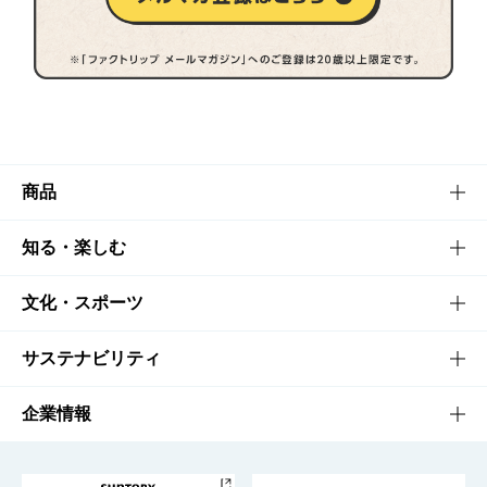
商品
商品TOP
知る・楽しむ
商品一覧
知る・楽しむTOP
文化・スポーツ
商品発売情報
キャンペーン
文化・スポーツTOP
サステナビリティ
栄養成分一覧
工場見学
サントリーホール
サステナビリティTOP
企業情報
お料理・お酒レシピ
サントリー美術館
トップメッセージ
企業情報TOP