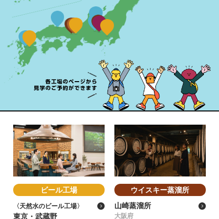
ビール工場
ウイスキー蒸溜所
山崎蒸溜所
〈天然水のビール工場〉
東京・武蔵野
大阪府