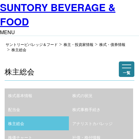
SUNTORY BEVERAGE &
FOOD
MENU
サントリービバレッジ＆フード
株主・投資家情報
株式・債券情報
株主総会
株主総会
一覧
株式基本情報
株式の状況
配当金
株式事務手続き
株主総会
アナリストカバレッジ
株価チャート
社債・格付情報