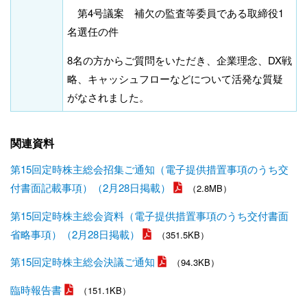
第4号議案 補欠の監査等委員である取締役1
名選任の件
8名の方からご質問をいただき、企業理念、DX戦
略、キャッシュフローなどについて活発な質疑
がなされました。
関連資料
第15回定時株主総会招集ご通知（電子提供措置事項のうち交
付書面記載事項）（2月28日掲載）
（2.8MB）
第15回定時株主総会資料（電子提供措置事項のうち交付書面
省略事項）（2月28日掲載）
（351.5KB）
第15回定時株主総会決議ご通知
（94.3KB）
臨時報告書
（151.1KB）