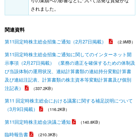
りの業績への影響などについて活発な質疑がな
されました。
関連資料
第11回定時株主総会招集ご通知（2月27日掲載）
（2.9MB）
第11回定時株主総会招集ご通知に関してのインターネット開
示事項（2月27日掲載） （業務の適正を確保するための体制及
び当該体制の運用状況、連結計算書類の連結持分変動計算書
及び連結注記表、計算書類の株主資本等変動計算書及び個別
注記表）
（337.2KB）
第11 回定時株主総会における議案に関する補足説明について
（3月9日掲載）
（116.2KB）
第11回定時株主総会決議ご通知
（140.8KB）
臨時報告書
（210.3KB）