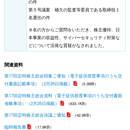
の件
第５号議案 補欠の監査等委員である取締役１
名選任の件
８名の方からご質問をいただき、株主優待、日
本事業の収益性、サイバーセキュリティ対策な
どについて活発な質疑がなされました。
関連資料
第17回定時株主総会招集ご通知（電子提供措置事項のうち交
付書面記載事項）（2月25日掲載）
（5.3MB）
第17回定時株主総会資料（電子提供措置事項のうち交付書面
省略事項）（2月25日掲載）
（633.1KB）
第17回定時株主総会決議ご通知
（42.9KB）
臨時報告書
（17.8KB）