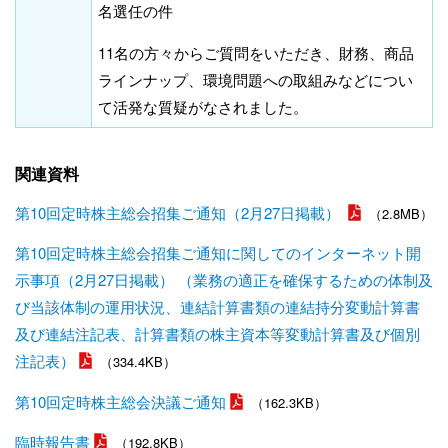
名選任の件
11名の方々からご質問をいただき、財務、商品
ラインナップ、環境問題への取組みなどについ
て活発な質疑がなされました。
関連資料
第10回定時株主総会招集ご通知（2月27日掲載）
（2.8MB）
第10回定時株主総会招集ご通知に関してのインターネット開
示事項（2月27日掲載） （業務の適正を確保するための体制及
び当該体制の運用状況、連結計算書類の連結持分変動計算書
及び連結注記表、計算書類の株主資本等変動計算書及び個別
注記表）
（334.4KB）
第10回定時株主総会決議ご通知
（162.3KB）
臨時報告書
（192.8KB）