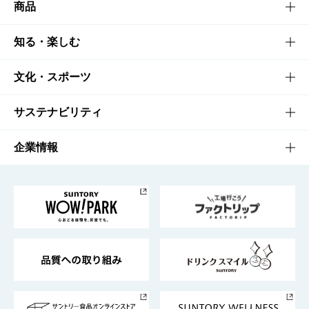
商品
商品TOP
知る・楽しむ
商品一覧
知る・楽しむTOP
文化・スポーツ
商品発売情報
キャンペーン
文化・スポーツTOP
サステナビリティ
栄養成分一覧
工場見学
サントリーホール
サステナビリティTOP
企業情報
お料理・お酒レシピ
サントリー美術館
トップメッセージ
企業情報TOP
地域情報
サントリーサンバーズ大阪
サントリーが考えるサステナビリティ経営
企業概要
東京サントリーサンゴリアス
ESG情報ポータル
グループ企業一覧
サントリースポーツ
サステナビリティストーリーズ
事業所一覧