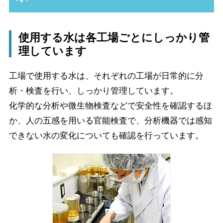
原料
使用する水は各工場ごとにしっかり管
コーヒー豆
緑茶
ウーロン茶
理しています
原料の安全性評価
工場で使用する水は、それぞれの工場が日常的に分
析・検査を行い、しっかり管理しています。
化学的な分析や微生物検査などで安全性を確認するほ
か、人の五感を用いる官能検査で、分析機器では感知
科学的評価
できない水の変化についても確認を行っています。
商品への表示
中味設計