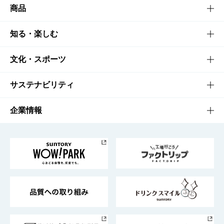
商品
商品TOP
知る・楽しむ
商品一覧
知る・楽しむTOP
文化・スポーツ
商品発売情報
キャンペーン
文化・スポーツTOP
サステナビリティ
栄養成分一覧
工場見学
サントリーホール
サステナビリティTOP
企業情報
お料理・お酒レシピ
サントリー美術館
トップメッセージ
企業情報TOP
地域情報
サントリーサンバーズ大阪
サントリーが考えるサステナビリティ経営
企業概要
東京サントリーサンゴリアス
ESG情報ポータル
グループ企業一覧
サントリースポーツ
サステナビリティストーリーズ
事業所一覧