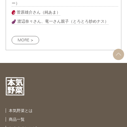
ー）
菅原雄介さん（純あま）
渡辺奈々さん、竜一さん親子（とろとろ炒めナス）
MORE >
本気野菜とは
商品一覧