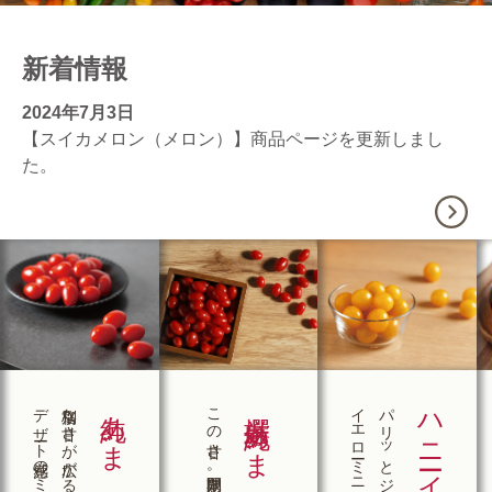
新着情報
2024年7月3日
【スイカメロン（メロン）】
商品ページを更新しまし
た。
デザート感覚のミニトマト。
格別な甘さが広がる
純あま
この甘さ、期間限定。
厳撰 純あま
イエローミニトマトの決定版。
パリッとジューシー
ハニーイエロー