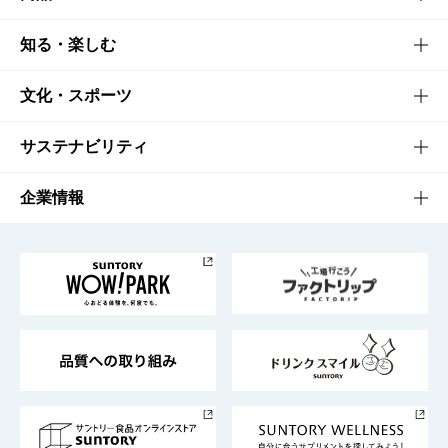
商品TOP
知る・楽しむ
商品一覧
知る・楽しむTOP
文化・スポーツ
商品発売情報
キャンペーン
文化・スポーツTOP
サステナビリティ
栄養成分一覧
工場見学
サントリーホール
サステナビリティTOP
企業情報
お料理・お酒レシピ
サントリー美術館
トップメッセージ
企業情報TOP
地域情報
サントリーサンバーズ大阪
サントリーが考えるサステナビリティ経営
企業概要
東京サントリーサンゴリアス
ESG情報ポータル
グループ企業一覧
サントリースポーツ
サステナビリティストーリーズ
事業所一覧
採用情報