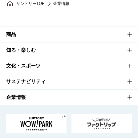
サントリーTOP
企業情報
商品
商品TOP
知る・楽しむ
商品一覧
知る・楽しむTOP
文化・スポーツ
商品発売情報
キャンペーン
文化・スポーツTOP
サステナビリティ
栄養成分一覧
工場見学
サントリーホール
サステナビリティTOP
企業情報
お料理・お酒レシピ
サントリー美術館
トップメッセージ
企業情報TOP
地域情報
サントリーサンバーズ大阪
サントリーが考えるサステナビリティ経営
企業概要