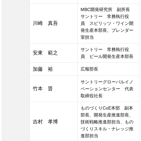
MBC開発研究所　副所長
サントリー　常務執行役
川崎　真吾
員　スピリッツ・ワイン開
発生産本部長、ブレンダー
室担当
サントリー　常務執行役
安東　範之
員　ビール開発生産本部長
加藤　裕
広報部長
サントリーグローバルイノ
竹本　晋
ベーションセンター　代表
取締役社長
ものづくりCoE本部　副本
部長、開発生産推進部長、
吉村　孝博
技術戦略推進部担当、もの
づくりスキル・ナレッジ推
進部担当