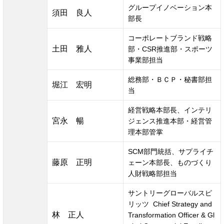
グループイノベーション本
須田　良人
部長
コーポレートブランド戦略
土田　雅人
部・CSR推進部・スポーツ
事業部担当
総務部・ＢＣＰ・秘書部担
堀江　宏明
当
経営戦略本部長、インテリ
宮永　暢
ジェンス推進本部・経営管
理本部管掌
SCM部門統括、サプライチ
藤原　正明
ェーン本部長、ものづくり
人財戦略部担当
サントリーグローバルスピ
リッツ  Chief Strategy and 
林　正人
Transformation Officer & Gl