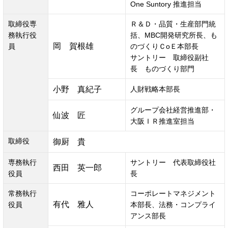
One Suntory 推進担当
取締役専
Ｒ＆Ｄ・品質・生産部門統
務執行役
括、MBC開発研究所長、も
岡　賀根雄
員
のづくりＣoＥ本部長
サントリー　取締役副社
長　ものづくり部門
小野　真紀子
人財戦略本部長
グループ会社経営推進部・
仙波　匠
大阪ＩＲ推進室担当
取締役
御厨　貴
専務執行
サントリー　代表取締役社
西田　英一郎
役員
長
常務執行
コーポレートマネジメント
有代　雅人
役員
本部長、法務・コンプライ
アンス部長