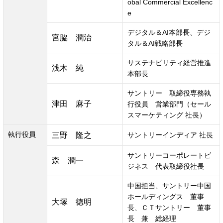
obal Commercial Excellenc
e
デジタル＆AI本部長、デジ
宮脇　潤治
タル＆AI戦略部長
サステナビリティ経営推進
浅木　純
本部長
サントリー　取締役専務執
津田　麻子
行役員　営業部門（セール
スマーケティング 社長）
執行役員
三野　隆之
サントリーインディア 社長
サントリーコーポレートビ
森　潤一
ジネス　代表取締役社長
中国担当、サントリー中国
ホールディングス　董事
大塚　徳明
長、ＣＴサントリー　董事
長　兼　総経理