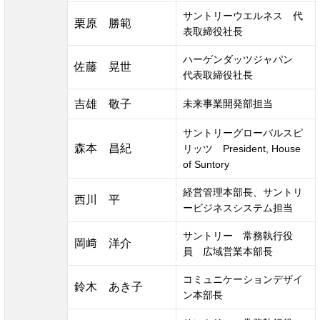
サントリーウエルネス　代
栗原　勝範
表取締役社長
ハーゲンダッツジャパン　
佐藤　晃世
代表取締役社長
吉雄　敬子
未来事業開発部担当
サントリーグローバルスピ
森本　昌紀
リッツ　President, House 
of Suntory
経営管理本部長、サントリ
西川　平
ービジネスシステム担当
サントリー　常務執行役
岡﨑　洋介
員　広域営業本部長
コミュニケーションデザイ
鈴木　あき子
ン本部長