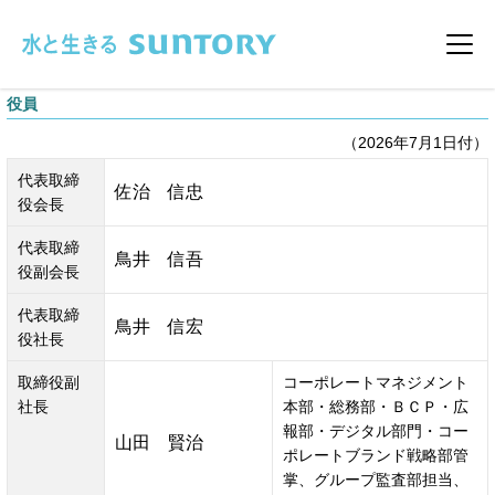
このページの本文へ移動
メニ
役員
（2026年7月1日付）
代表取締
佐治　信忠
役会長
代表取締
鳥井　信吾
役副会長
代表取締
鳥井　信宏
役社長
取締役副
コーポレートマネジメント
社長
本部・総務部・ＢＣＰ・広
報部・デジタル部門・コー
山田　賢治
ポレートブランド戦略部管
掌、グループ監査部担当、