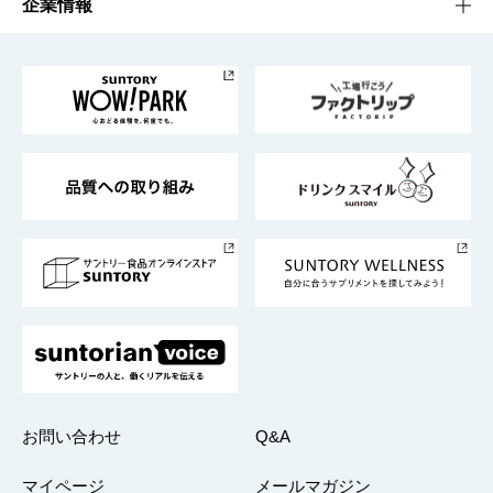
サントリーホール
サステナビリティTOP
企業情報
お料理・お酒レシピ
サントリー美術館
トップメッセージ
企業情報TOP
地域情報
サントリーサンバーズ大阪
サントリーが考えるサステナビリティ経営
企業概要
東京サントリーサンゴリアス
ESG情報ポータル
グループ企業一覧
サントリースポーツ
サステナビリティストーリーズ
事業所一覧
採用情報
お問い合わせ
Q&A
マイページ
メールマガジン