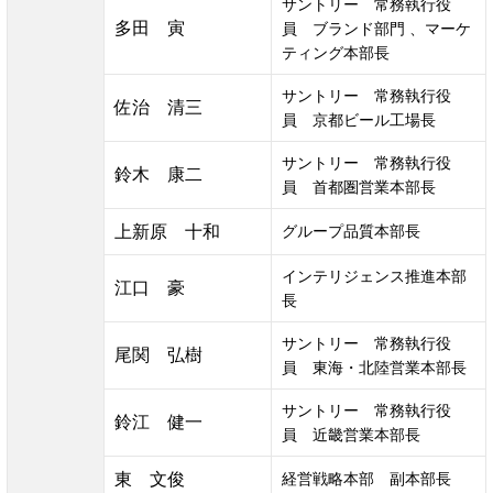
サントリー　常務執行役
多田　寅
員　ブランド部門 、マーケ
ティング本部長
サントリー　常務執行役
佐治　清三
員　京都ビール工場長
サントリー　常務執行役
鈴木　康二
員　首都圏営業本部長
上新原　十和
グループ品質本部長 
インテリジェンス推進本部
江口　豪
長
サントリー　常務執行役
尾関　弘樹
員　東海・北陸営業本部長
サントリー　常務執行役
鈴江　健一
員　近畿営業本部長
東　文俊
経営戦略本部　副本部長