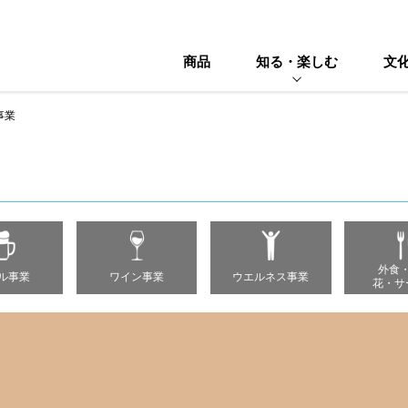
商品
知る・楽しむ
文
事業
外食
ル事業
ワイン事業
ウエルネス事業
花・サ