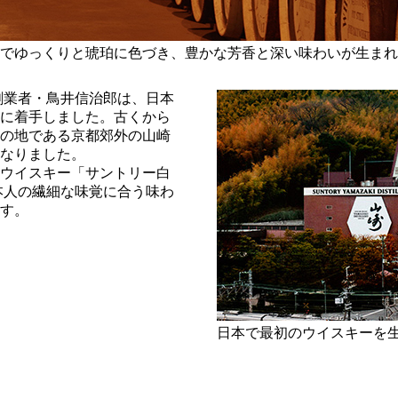
でゆっくりと琥珀に色づき、豊かな芳香と深い味わいが生まれ
の創業者・鳥井信治郎は、日本
に着手しました。古くから
の地である京都郊外の山崎
なりました。
ウイスキー「サントリー白
日本人の繊細な味覚に合う味わ
す。
日本で最初のウイスキーを