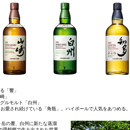
る「響」
崎」
グルモルト「白州」
なお愛され続けている「角瓶」。ハイボールで人気をあつめる
駒ヶ岳の麓、白州に新たな蒸溜
の理想郷で生み出された世界