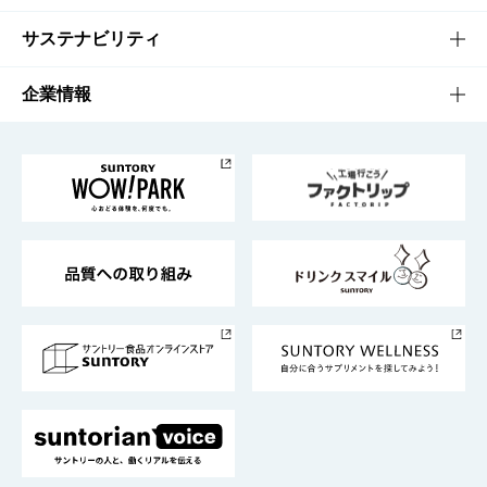
商品発売情報
キャンペーン
文化・スポーツTOP
サステナビリティ
栄養成分一覧
工場見学
サントリーホール
サステナビリティTOP
企業情報
お料理・お酒レシピ
サントリー美術館
トップメッセージ
企業情報TOP
地域情報
サントリーサンバーズ大阪
サントリーが考えるサステナビリティ経営
企業概要
東京サントリーサンゴリアス
ESG情報ポータル
グループ企業一覧
サントリースポーツ
サステナビリティストーリーズ
事業所一覧
採用情報