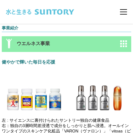
このページの本文へ移動
メニ
事業紹介
ウエルネス事業
健やかで輝いた毎日を応援
左 : サイエンスに裏付けられたサントリー独自の健康食品
右：独自の3層時間差浸透で成分をしっかりと肌へ浸透。オールイン
ワンタイプのスキンケア化粧品「VARON（ヴァロン）」「vitoas（ビ