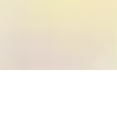
scroll
skip