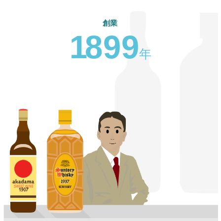
創業
1
8
9
9
年