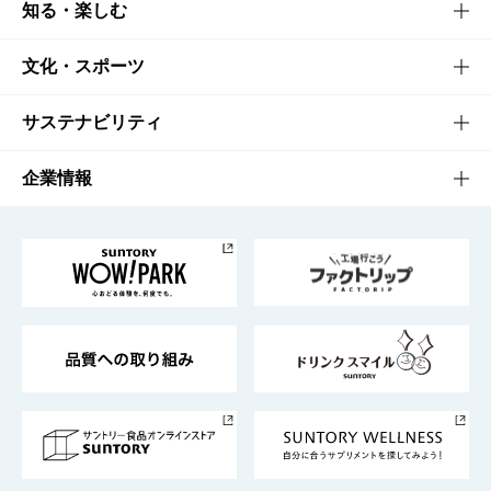
商品TOP
知る・楽しむ
商品一覧
知る・楽しむTOP
文化・スポーツ
商品発売情報
キャンペーン
文化・スポーツTOP
サステナビリティ
栄養成分一覧
工場見学
サントリーホール
サステナビリティTOP
企業情報
お料理・お酒レシピ
サントリー美術館
トップメッセージ
企業情報TOP
地域情報
サントリーサンバーズ大阪
サントリーが考えるサステナビリティ経営
企業概要
東京サントリーサンゴリアス
ESG情報ポータル
グループ企業一覧
サントリースポーツ
サステナビリティストーリーズ
事業所一覧
採用情報