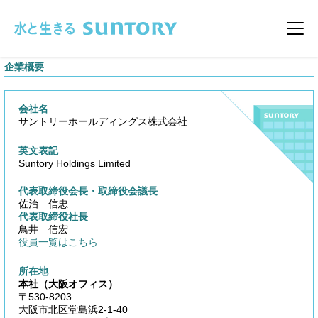
このページの本文へ移動
メニ
企業概要
会社名
サントリーホールディングス株式会社
英文表記
Suntory Holdings Limited
代表取締役会長・取締役会議長
佐治 信忠
代表取締役社長
鳥井 信宏
役員一覧はこちら
所在地
本社（大阪オフィス）
〒530-8203
大阪市北区堂島浜2-1-40