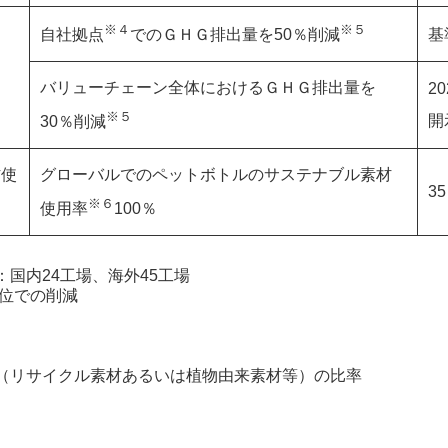
※４
※５
自社拠点
でのＧＨＧ排出量を50％削減
基
バリューチェーン全体におけるＧＨＧ排出量を
2
※５
開
30％削減
材使
グローバルでのペットボトルのサステナブル素材
3
※６
使用率
100％
国内24工場、海外45工場
単位での削減
（リサイクル素材あるいは植物由来素材等）の比率