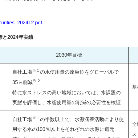
curities_202412.pdf
と2024年実績
2030年目標
※１
自社工場
の水使用量の原単位をグローバルで
※２
35％削減
基
特に水ストレスの高い地域においては、水課題の
実態を評価し、水総使用量の削減の必要性を検証
※１
自社工場
の半数以上で、水源涵養活動により使
全
用する水の100％以上をそれぞれの水源に還元
ス