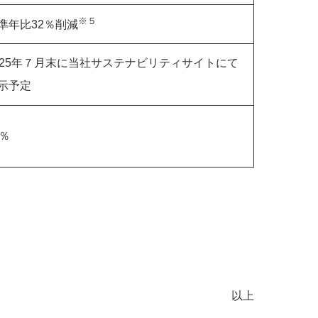
※５
準年比32％削減
025年７月末に当社サステナビリティサイトにて
示予定
5％
以上