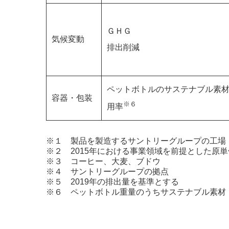
ＧＨＧ
気候変動
排出削減
ペットボトルのサステナブル素
容器・包装
※６
用率
※１ 製品を製造するサントリーグループの工場：
※２ 2015年における事業領域を前提とした原
※３ コーヒー、大麦、ブドウ
※４ サントリーグループの拠点
※５ 2019年の排出量を基準とする
※６ ペットボトル重量のうちサステナブル素材