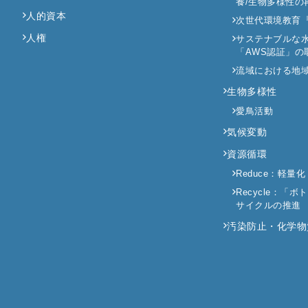
養/生物多様性の
人的資本
次世代環境教育
人権
サステナブルな
「AWS認証」の
流域における地
生物多様性
愛鳥活動
気候変動
資源循環
Reduce：軽量化
Recycle：「
サイクルの推進
汚染防止・化学物