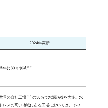
2024年実績
※２
準年比30％削減
※１
世界の自社工場
の36％で水源涵養を実施。水
トレスの高い地域にある工場においては、その