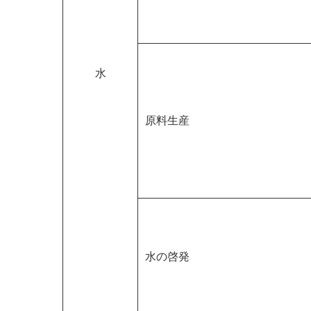
水
原料生産
水の啓発