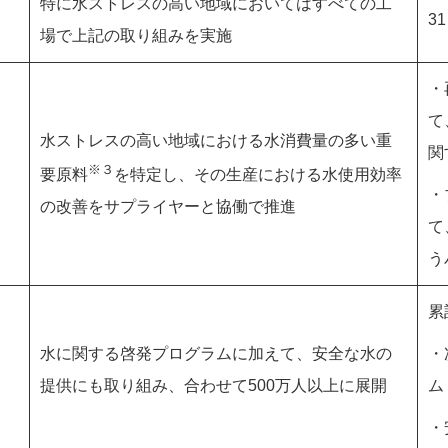
特に水ストレスの高い地域においてはすべての工
3
場で上記の取り組みを実施
・
て
水ストレスの高い地域における水消費量の多い重
関
※３
要原料
を特定し、その生産における水使用効率
・
の改善をサプライヤーと協働で推進
て
う
累
水に関する啓発プログラムに加えて、安全な水の
・
提供にも取り組み、合わせて500万人以上に展開
ム
・