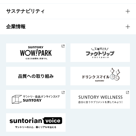
商品発売情報
キャンペーン
文化・スポーツTOP
サステナビリティ
栄養成分一覧
工場見学
サントリーホール
サステナビリティTOP
企業情報
お料理・お酒レシピ
サントリー美術館
トップメッセージ
企業情報TOP
地域情報
サントリーサンバーズ大阪
サントリーが考えるサステナビリティ経営
企業概要
東京サントリーサンゴリアス
ESG情報ポータル
グループ企業一覧
サントリースポーツ
サステナビリティストーリーズ
事業所一覧
採用情報