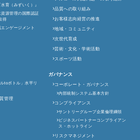
『水育（みずいく）』
品質への取り組み
水資源管理の国際認証
お客様志向経営の推進
取得
域エンゲージメント
地域・コミュニティ
次世代育成
芸術・文化・学術活動
スポーツ活動
ガバナンス
ボトルtoボトル」水平リ
コーポレート・ガバナンス
内部統制システム基本方針
質管理
コンプライアンス
サントリーグループ企業倫理綱領
ビジネスパートナーコンプライアン
ス・ホットライン
リスクマネジメント