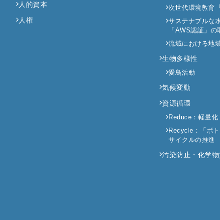
人的資本
次世代環境教育
人権
サステナブルな
「AWS認証」の
流域における地
生物多様性
愛鳥活動
気候変動
資源循環
Reduce：軽量化
Recycle：「
サイクルの推進
汚染防止・化学物