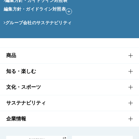
編集方針・ガイドライン対照表
編集方針・ガイドライン対照表
グループ会社のサステナビリティ
商品
商品TOP
知る・楽しむ
商品一覧
知る・楽しむTOP
文化・スポーツ
商品発売情報
キャンペーン
文化・スポーツTOP
サステナビリティ
栄養成分一覧
工場見学
サントリーホール
サステナビリティTOP
企業情報
お料理・お酒レシピ
サントリー美術館
トップメッセージ
企業情報TOP