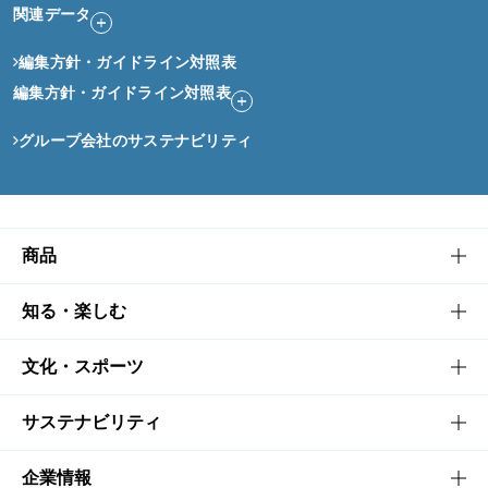
関連データ
編集方針・ガイドライン対照表
編集方針・ガイドライン対照表
グループ会社のサステナビリティ
商品
商品TOP
知る・楽しむ
商品一覧
知る・楽しむTOP
文化・スポーツ
商品発売情報
キャンペーン
文化・スポーツTOP
サステナビリティ
栄養成分一覧
工場見学
サントリーホール
サステナビリティTOP
企業情報