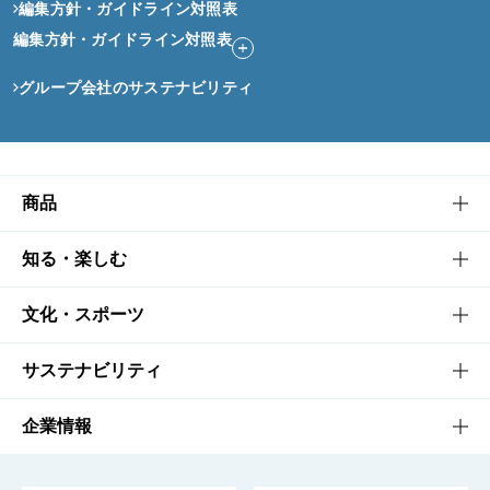
編集方針・ガイドライン対照表
編集方針・ガイドライン対照表
グループ会社のサステナビリティ
商品
商品TOP
知る・楽しむ
商品一覧
知る・楽しむTOP
文化・スポーツ
商品発売情報
キャンペーン
文化・スポーツTOP
サステナビリティ
栄養成分一覧
工場見学
サントリーホール
サステナビリティTOP
企業情報
お料理・お酒レシピ
サントリー美術館
トップメッセージ
企業情報TOP