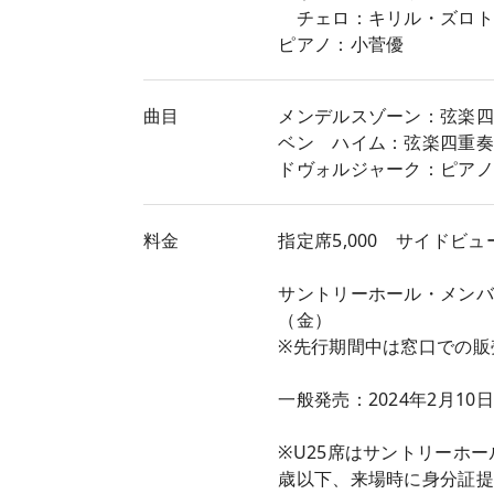
チェロ：キリル・ズロト
ピアノ：小菅優
曲目
メンデルスゾーン：弦楽四重
ベン゠ハイム：弦楽四重奏曲
ドヴォルジャーク：ピアノ五
料金
指定席5,000 サイドビュー席
サントリーホール・メンバー
（金）
※先行期間中は窓口での販
一般発売：2024年2月10
※U25席はサントリーホ
歳以下、来場時に身分証