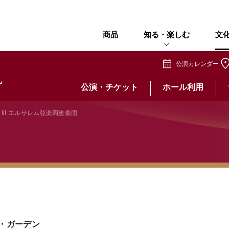
商品
知る・楽しむ
文
公演カレンダー
公演・チケット
ホール利用
... Ⅲ エルサレム弦楽四重奏団
・ガーデン