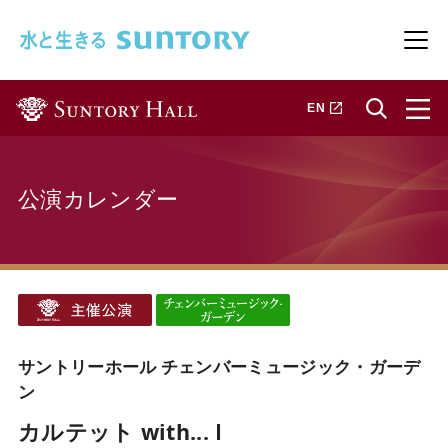
このページの本文へ移動
メニ
新しいタブで開きます
EN
公演カレンダー
サントリーホール チェンバーミュージック・ガーデ
ン
カルテット with... Ⅰ