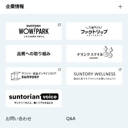
栄養成分一覧
工場見学
サントリーホール
サステナビリティTOP
企業情報
お料理・お酒レシピ
サントリー美術館
トップメッセージ
企業情報TOP
地域情報
サントリーサンバーズ大阪
サントリーが考えるサステナビリティ経営
企業概要
東京サントリーサンゴリアス
ESG情報ポータル
グループ企業一覧
サントリースポーツ
サステナビリティストーリーズ
事業所一覧
採用情報
お問い合わせ
Q&A