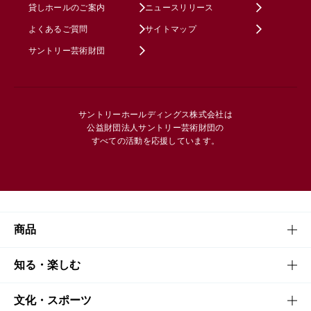
貸しホールのご案内
ニュースリリース
よくあるご質問
サイトマップ
サントリー芸術財団
サントリーホールディングス株式会社は
公益財団法人サントリー芸術財団の
すべての活動を応援しています。
商品
商品TOP
知る・楽しむ
商品一覧
知る・楽しむTOP
文化・スポーツ