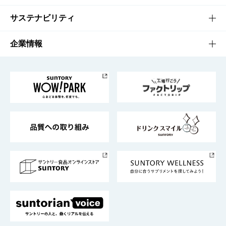
商品発売情報
キャンペーン
文化・スポーツTOP
サステナビリティ
栄養成分一覧
工場見学
サントリーホール
サステナビリティTOP
企業情報
お料理・お酒レシピ
サントリー美術館
トップメッセージ
企業情報TOP
地域情報
サントリーサンバーズ大阪
サントリーが考えるサステナビリティ経営
企業概要
東京サントリーサンゴリアス
ESG情報ポータル
グループ企業一覧
サントリースポーツ
サステナビリティストーリーズ
事業所一覧
採用情報