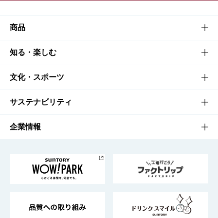
商品
商品TOP
知る・楽しむ
商品一覧
知る・楽しむTOP
文化・スポーツ
商品発売情報
キャンペーン
文化・スポーツTOP
サステナビリティ
栄養成分一覧
工場見学
サントリーホール
サステナビリティTOP
企業情報
お料理・お酒レシピ
サントリー美術館
トップメッセージ
企業情報TOP
地域情報
サントリーサンバーズ大阪
サントリーが考えるサステナビリティ経営
企業概要
東京サントリーサンゴリアス
ESG情報ポータル
グループ企業一覧