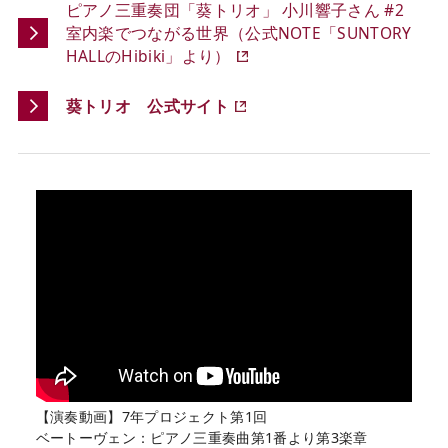
ピアノ三重奏団「葵トリオ」 小川響子さん #2
室内楽でつながる世界（公式NOTE「SUNTORY
HALLのHibiki」より）
葵トリオ 公式サイト
【演奏動画】7年プロジェクト第1回
ベートーヴェン：ピアノ三重奏曲第1番より第3楽章