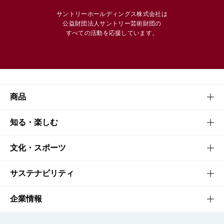
サントリーホールディングス株式会社は
公益財団法人サントリー芸術財団の
すべての活動を応援しています。
商品
商品TOP
知る・楽しむ
商品一覧
知る・楽しむTOP
文化・スポーツ
商品発売情報
キャンペーン
文化・スポーツTOP
サステナビリティ
栄養成分一覧
工場見学
サントリーホール
サステナビリティTOP
企業情報
お料理・お酒レシピ
サントリー美術館
トップメッセージ
企業情報TOP