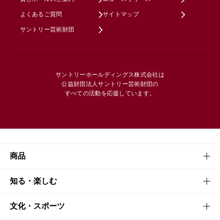
よくあるご質問
サイトマップ
サントリー芸術財団
サントリーホールディングス株式会社は
公益財団法人サントリー芸術財団の
すべての活動を応援しています。
商品
商品TOP
知る・楽しむ
商品一覧
知る・楽しむTOP
文化・スポーツ