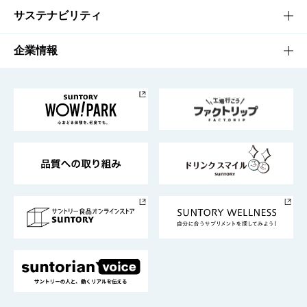
商品発売情報
キャンペーン
文化・スポーツTOP
サステナビリティ
栄養成分一覧
工場見学
サントリーホール
サステナビリティTOP
企業情報
お料理・お酒レシピ
サントリー美術館
トップメッセージ
企業情報TOP
地域情報
サントリーサンバーズ大阪
サントリーが考えるサステナビリティ経営
企業概要
東京サントリーサンゴリアス
ESG情報ポータル
グループ企業一覧
サントリースポーツ
サステナビリティストーリーズ
事業所一覧
採用情報