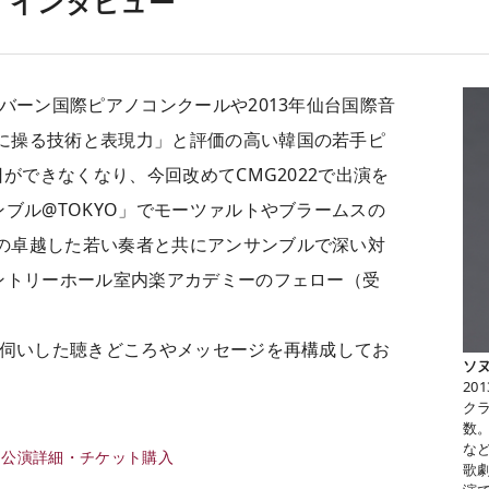
 インタビュー
イバーン国際ピアノコンクールや2013年仙台国際音
に操る技術と表現力」と評価の高い韓国の若手ピ
日ができなくなり、今回改めてCMG2022で出演を
ンブル@TOKYO」でモーツァルトやブラームスの
の卓越した若い奏者と共にアンサンブルで深い対
サントリーホール室内楽アカデミーのフェロー（受
お伺いした聴きどころやメッセージを再構成してお
ソ
2
ク
数
な
日 公演詳細・チケット購入
歌