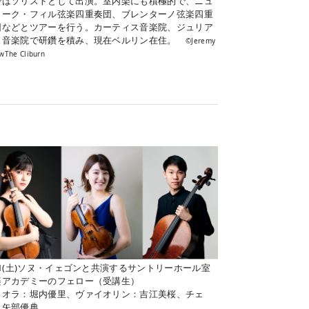
ではソリストとして出演。室内楽にも積極的で、ニュ
ヨーク・フィル弦楽四重奏団、ブレンターノ弦楽四重
団などとツアーを行う。カーティス音楽院、ジュリア
ド音楽院で研鑽を積み、現在ベルリン在住。
©Jeremy
wThe Cliburn
11(土)ソヌ・イェゴンと共演するサントリーホール室
楽アカデミーのフェロー（受講生）
ィオラ：堀内優里、ヴァイオリン：吉江美桜、チェ
：矢部優典