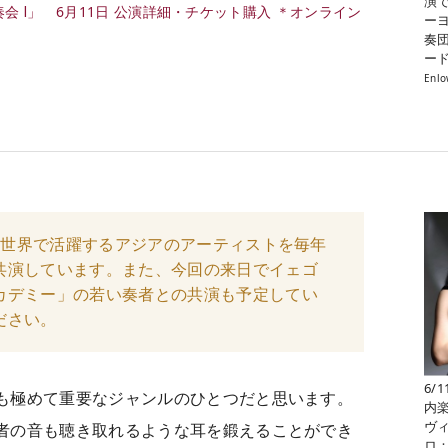
演
奏会 Ⅰ」 6月11日 公演詳細・チケット購入 ＊オンライン
ー
奏
ー
Enlo
は、世界で活躍するアジアのアーティストを毎年
共演しています。また、今回の来日でイェゴ
カデミー」の若い奏者との共演も予定してい
ださい。
6/
も極めて重要なジャンルのひとつだと思います。
内
ヴ
者の音も聴き取れるような耳を鍛えることができ
ロ