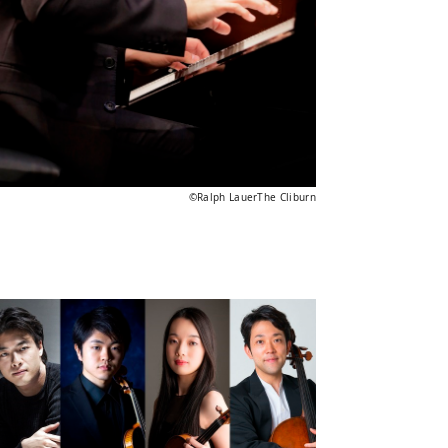
©Ralph LauerThe Cliburn