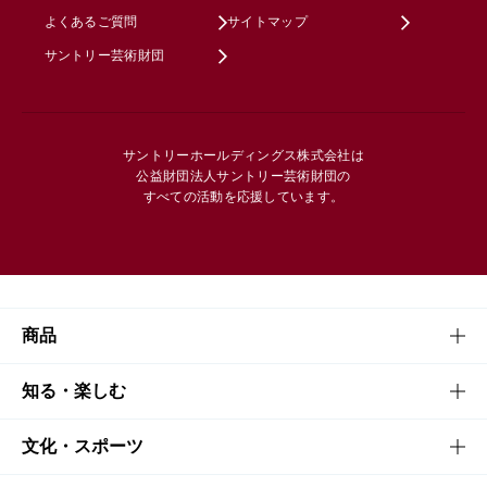
よくあるご質問
サイトマップ
サントリー芸術財団
サントリーホールディングス株式会社は
公益財団法人サントリー芸術財団の
すべての活動を応援しています。
商品
商品TOP
知る・楽しむ
商品一覧
知る・楽しむTOP
文化・スポーツ