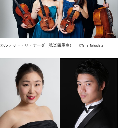
カルテット・リ・ナーダ（弦楽四重奏）
©Taira Tairadate