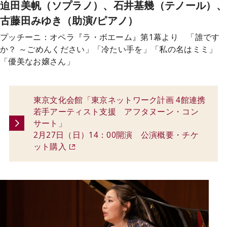
迫田美帆（ソプラノ）、石井基幾（テノール）、
古藤田みゆき（助演/ピアノ）
プッチーニ：オペラ『ラ・ボエーム』第1幕より 「誰です
か？ ～ごめんください」「冷たい手を」「私の名はミミ」
「優美なお嬢さん」
東京文化会館「東京ネットワーク計画 4館連携
若手アーティスト支援 アフタヌーン・コン
サート」
2月27日（日）14：00開演 公演概要・チケ
ット購入