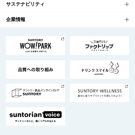
商品発売情報
キャンペーン
文化・スポーツTOP
サステナビリティ
栄養成分一覧
工場見学
サントリーホール
サステナビリティTOP
企業情報
お料理・お酒レシピ
サントリー美術館
トップメッセージ
企業情報TOP
地域情報
サントリーサンバーズ大阪
サントリーが考えるサステナビリティ経営
企業概要
東京サントリーサンゴリアス
ESG情報ポータル
グループ企業一覧
サントリースポーツ
サステナビリティストーリーズ
事業所一覧
採用情報