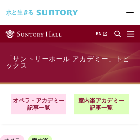
このページの本文へ移動
メニ
新しいタブで開きます
EN
「サントリーホール アカデミー」トピ
ックス
オペラ・アカデミー
室内楽アカデミー
記事一覧
記事一覧