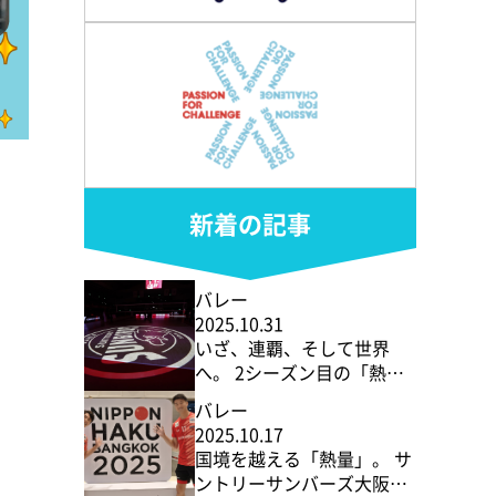
新着の記事
バレー
2025.10.31
いざ、連覇、そして世界
へ。 2シーズン目の「熱
狂」の予感
バレー
2025.10.17
国境を越える「熱量」。 サ
ントリーサンバーズ大阪、