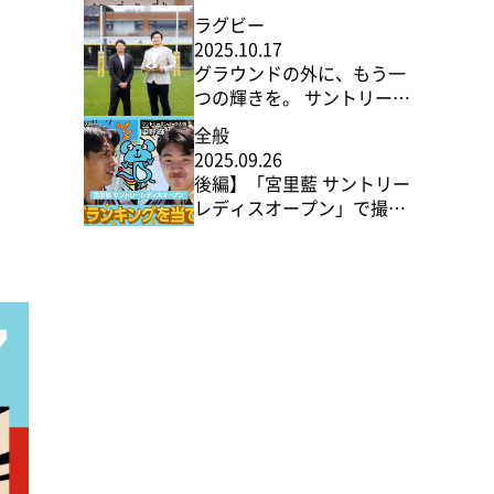
タイでの3年目の挑戦
ラグビー
2025.10.17
グラウンドの外に、もう一
つの輝きを。 サントリース
ポーツが追い求める「勝敗
全般
を超えた価値」
2025.09.26
後編】「宮里藍 サントリー
レディスオープン」で撮
影！ サントリースポーツ公
式YouTube #6～#10 見ど
ころ紹介