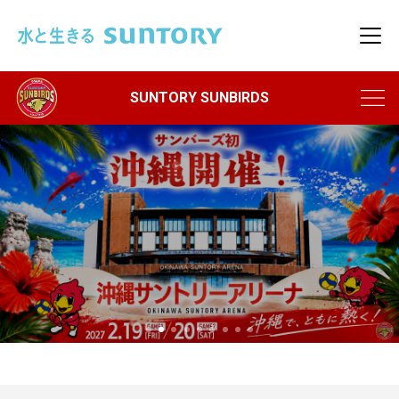
このページの本文へ移動
メニ