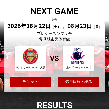
NEXT GAME
試合
2026
08
22
08
23
年
月
日
、
月
日
（土）
（日）
プレシーズンマッチ
豊見城市民体育館
サントリーサンバーズ大阪
東京グレートベアーズ
チケット
試合日程・結果
RESULTS