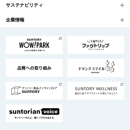
商品発売情報
キャンペーン
文化・スポーツTOP
サステナビリティ
栄養成分一覧
工場見学
サントリーホール
サステナビリティTOP
企業情報
お料理・お酒レシピ
サントリー美術館
トップメッセージ
企業情報TOP
地域情報
サントリーサンバーズ大阪
サントリーが考えるサステナビリティ経営
企業概要
東京サントリーサンゴリアス
ESG情報ポータル
グループ企業一覧
サントリースポーツ
サステナビリティストーリーズ
事業所一覧
採用情報