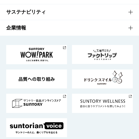
商品発売情報
キャンペーン
文化・スポーツTOP
サステナビリティ
栄養成分一覧
工場見学
サントリーホール
サステナビリティTOP
企業情報
お料理・お酒レシピ
サントリー美術館
トップメッセージ
企業情報TOP
地域情報
サントリーサンバーズ大阪
サントリーが考えるサステナビリティ経営
企業概要
東京サントリーサンゴリアス
ESG情報ポータル
グループ企業一覧
サントリースポーツ
サステナビリティストーリーズ
事業所一覧
採用情報