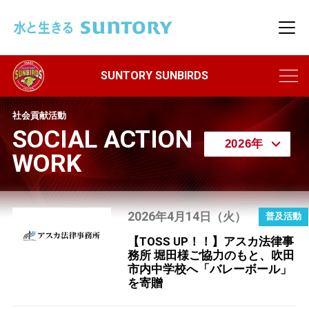
このページの本文へ移動
メニ
社会貢献活動
SOCIAL ACTION
WORK
2026
4
14
年
月
日（火）
【TOSS UP！！】アスカ法律事
務所 堀田様ご協力のもと、吹田
市内中学校へ「バレーボール」
を寄贈