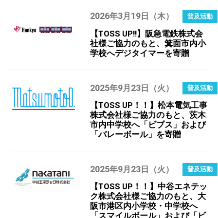
2026
3
19
年
月
日（木）
【TOSS UP!!】阪急電鉄株式会
社様ご協力のもと、箕面市内小
学校へデジタイマーを寄贈
2025
9
23
年
月
日（火）
【TOSS UP！！】松本電気工事
株式会社様ご協力のもと、茨木
市内中学校へ「ビブス」および
「バレーボール」を寄贈
2025
9
23
年
月
日（火）
【TOSS UP！！】中谷エネテッ
ク株式会社様ご協力のもと、大
阪市港区内小学校・中学校へ
「スマイルボール」および「ビ