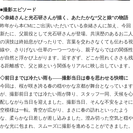
■撮影エピソード
◇奈緒さんと光石研さんが描く、あたたかな“父と娘”の物語
昨年から本CMにご出演いただいている奈緒さんに加え、今回
新たに、父親役として光石研さんが登場。共演歴のあるお二人
の演技は終始息がぴったりで、言葉を交わさなくても伝わる視
線や、さりげない仕草の一つ一つから、親子ならではの関係性
が自然と浮かび上がります。近すぎず、どこか照れくささも残
る距離感で、父と娘という関係をリアルに映し出しています。
◇前日までは冷たい雨も――撮影当日は春を思わせる快晴に
今回は、桜が咲き誇る春の穏やかな京都が舞台となっています
が、撮影前日までは冷たい雨が降り、スタッフ一同、天候を心
配しながら当日を迎えました。撮影当日、そんな不安をよそに
空模様は一転。青空が広がり、まさに春の訪れといったよう
な、柔らかな日差しが差し込みました。澄み切った空気と穏や
かな光に包まれ、スムーズに撮影を進めることができました。