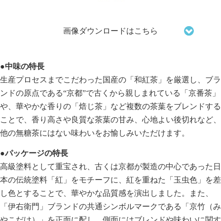
画像ダウンロードはこちら
●中味の特長
生産プロセスまでこだわった国産の「和紅茶」を厳選し、ブラ
ンドの原点である“京都”で古くから親しまれている「京番茶」
や、華やかな香りの「焙じ茶」など複数の茶葉をブレンドする
ことで、香り高さや良質な茶葉の甘み、心地よい後切れなど、
他の無糖茶にはない味わいをお愉しみいただけます。
●パッケージの特長
高級塗料として重宝され、古くは京都が製造の中心であった日
本の伝統塗料「紅」をモチーフに、紅を重ねた「玉虫色」を差
し色とすることで、華やかな品質感を演出しました。また、
「伊右衛門」ブランドの共通シンボルマークである「京竹（み
やこだけ）」を正面に配し、側面にはブレンドや味わいに関す