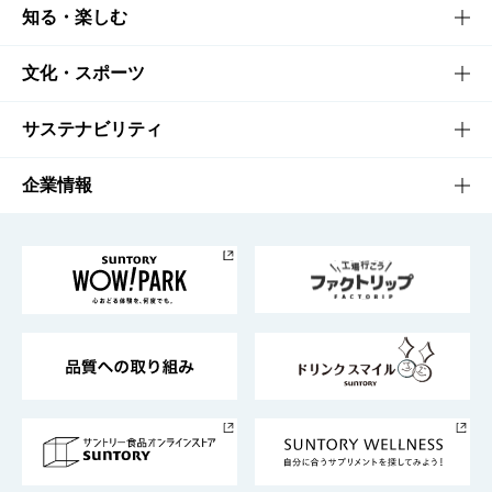
商品TOP
知る・楽しむ
商品一覧
知る・楽しむTOP
文化・スポーツ
商品発売情報
キャンペーン
文化・スポーツTOP
サステナビリティ
栄養成分一覧
工場見学
サントリーホール
サステナビリティTOP
企業情報
お料理・お酒レシピ
サントリー美術館
トップメッセージ
企業情報TOP
地域情報
サントリーサンバーズ大阪
サントリーが考えるサステナビリティ経営
企業概要
東京サントリーサンゴリアス
ESG情報ポータル
グループ企業一覧
サントリースポーツ
サステナビリティストーリーズ
事業所一覧
採用情報