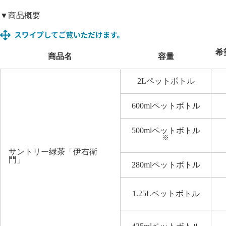
▼商品概要
希
商品名
容量
2L
ペットボトル
600ml
ペットボトル
500mlペットボトル
※
サントリー緑茶「伊右衛
門」
280ml
ペットボトル
1.25L
ペットボトル