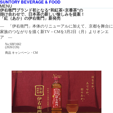
SUNTORY BEVERAGE & FOOD
MENU
伊右衛門ブランド初となる“和紅茶×京番茶”の
掛け合わせで、日本茶の新しい愉しみを提案！
「紅（あか）の伊右衛門」新発売
― 「伊右衛門」本体のリニューアルに加えて、京都を舞台に
家族のつながりを描く新TV－CMを3月2日（月）よりオンエ
ア ―
掲載番号
No.SBF1662
掲載日
(2026/2/26)
カテゴリー
商品 キャンペーン・CM
企業名