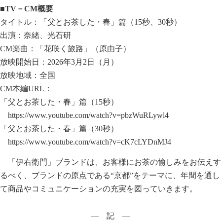
■TV－CM概要
タイトル：「父とお茶した・春」篇（15秒、30秒）
出演：奈緒、光石研
CM楽曲：「花咲く旅路」（原由子）
放映開始日：2026年3月2日（月）
放映地域：全国
CM本編URL：
「父とお茶した・春」篇（15秒）
https://www.youtube.com/watch?v=pbzWuRLywl4
「父とお茶した・春」篇（30秒）
https://www.youtube.com/watch?v=cK7cLYDnMJ4
「伊右衛門」ブランドは、お客様にお茶の愉しみをお伝えす
るべく、ブランドの原点である“京都”をテーマに、年間を通し
て商品やコミュニケーションの充実を図っていきます。
― 記 ―