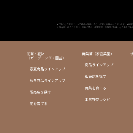
●ご覧になる環境によって花色が実物と異なって見える場合もございます。●本商
と等を申し出ること等は、行為の禁止、損害賠償、刑事罰の対象となる場合があ
花苗・花鉢
野菜苗（家庭菜園）
（ガーデニング・園芸）
商品ラインアップ
春夏商品ラインアップ
販売店を探す
秋冬商品ラインアップ
野菜を育てる
販売店を探す
本気野菜レシピ
花を育てる