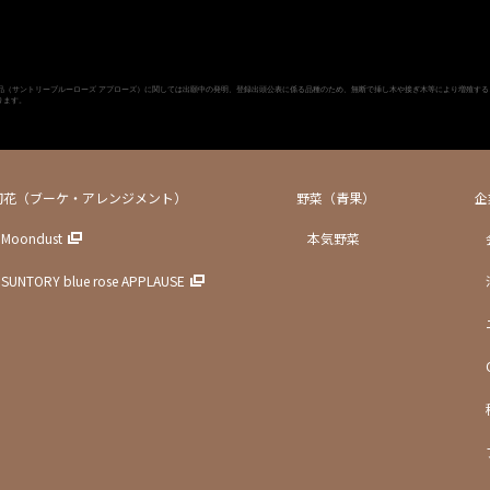
品（サントリーブルーローズ アプローズ）に関しては出願中の発明、登録出頭公表に係る品種のため、無断で挿し木や接ぎ木等により増殖する
ります。
切花（ブーケ・アレンジメント）
野菜（青果）
企
Moondust
本気野菜
SUNTORY blue rose APPLAUSE