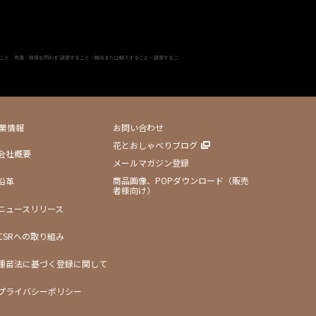
こと、有償・無償を問わず 譲渡すること・輸出または輸入すること・譲渡するこ
業情報
お問い合わせ
花とおしゃべりブログ
会社概要
メールマガジン登録
商品画像、POPダウンロード（販売
沿革
者様向け）
ニュースリリース
CSRへの取り組み
種苗法に基づく登録に関して
プライバシーポリシー