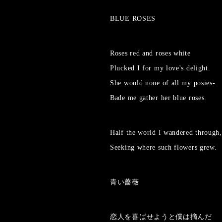
BLUE ROSES
Roses red and roses white
Plucked I for my love's delight.
She would none of all my posies-
Bade me gather her blue roses.
Half the world I wandered through,
Seeking where such flowers grew.
青い薔薇
恋人を喜ばせようと僕は摘んだ