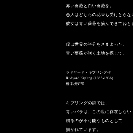
赤い薔薇と白い薔薇を。
恋人はどちらの花束も受けとらな
彼女は青い薔薇を摘んできてねと
僕は世界の半分をさまよった、
青い薔薇が咲く土地を探して。
ラドヤード・キプリング作
Rudyard Kipling (1865-1936)
橋本槇矩訳
キプリングの詩では、
青いバラは、この世に存在しない
贈るのが不可能なものとして
描かれています。