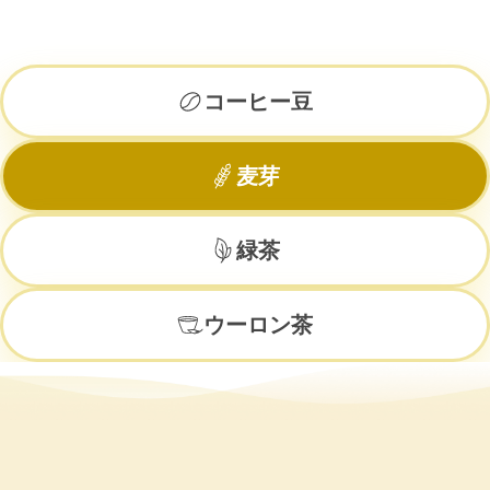
コーヒー豆
麦芽
緑茶
ウーロン茶