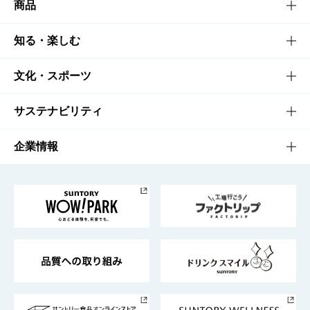
商品
商品TOP
知る・楽しむ
商品一覧
知る・楽しむTOP
文化・スポーツ
商品発売情報
キャンペーン
文化・スポーツTOP
サステナビリティ
栄養成分一覧
工場見学
サントリーホール
サステナビリティTOP
企業情報
お料理・お酒レシピ
サントリー美術館
トップメッセージ
企業情報TOP
地域情報
サントリーサンバーズ大阪
サントリーが考えるサステナビリティ経営
企業概要
東京サントリーサンゴリアス
ESG情報ポータル
グループ企業一覧
サントリースポーツ
サステナビリティストーリーズ
事業所一覧