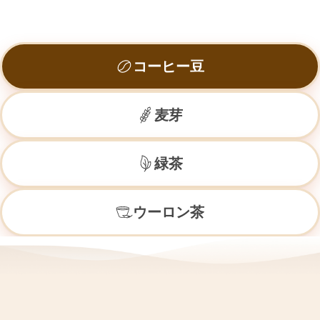
コーヒー豆
麦芽
緑茶
ウーロン茶