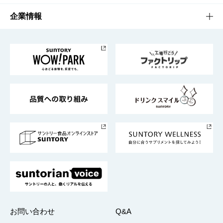
栄養成分一覧
工場見学
サントリーホール
サステナビリティTOP
企業情報
お料理・お酒レシピ
サントリー美術館
トップメッセージ
企業情報TOP
地域情報
サントリーサンバーズ大阪
サントリーが考えるサステナビリティ経営
企業概要
東京サントリーサンゴリアス
ESG情報ポータル
グループ企業一覧
サントリースポーツ
サステナビリティストーリーズ
事業所一覧
採用情報
お問い合わせ
Q&A