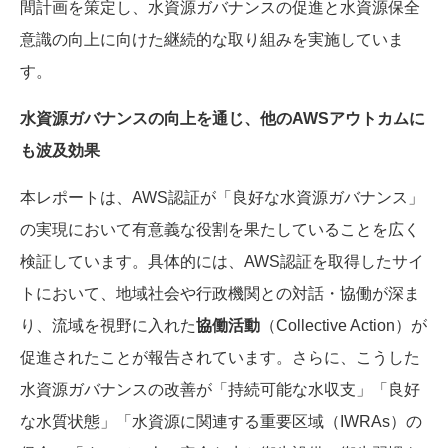
間計画を策定し、水資源ガバナンスの促進と水資源保全
意識の向上に向けた継続的な取り組みを実施していま
す。
水資源ガバナンスの向上を通じ、他の
AWS
アウトカムに
も波及効果
本レポートは、
AWS
認証が「良好な水資源ガバナンス」
の実現において有意義な役割を果たしていることを広く
検証しています。具体的には、
AWS
認証を取得したサイ
トにおいて、地域社会や行政機関との対話・協働が深ま
り、流域を視野に入れた
協働活動
（
Collective Action
）が
促進されたことが報告されています。さらに、こうした
水資源ガバナンスの改善が「持続可能な水収支」「良好
な水質状態」「水資源に関連する重要区域（
IWRAs
）の