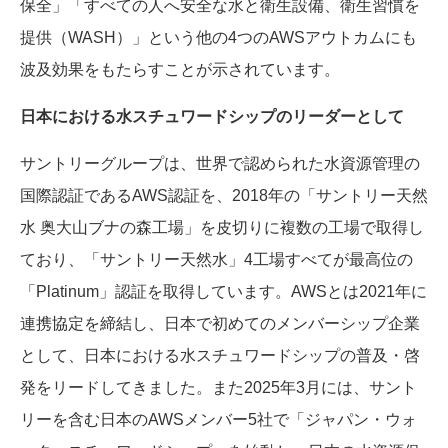
保全」「すべての人へ安全な水と衛生設備、衛生習慣を
提供（
WASH
）」という他の
4
つの
AWS
アウトカムにも
波及効果をもたらすことが示されています。
日本における水スチュワードシップのリーダーとして
サントリーグループは、世界で認められた水資源管理の
国際認証である
AWS
認証を、
2018
年の「サントリー天然
水 奥大山ブナの森工場」を皮切りに複数の工場で取得し
ており、「サントリー天然水」
4
工場すべてが最高位の
「
Platinum
」認証を取得しています。
AWS
とは
2021
年に
連携協定を締結し、日本で初めてのメンバーシップ企業
として、日本における水スチュワードシップの普及・啓
発をリードしてきました。また
2025
年
3
月には、サント
リーを含む日本の
AWS
メンバー
5
社で「ジャパン・ウォ