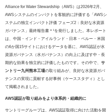
Alliance for Water Stewardship（
AWS
）は
2026
年
2
月、
AWS
システムのインパクトを客観的に評価する「
AWS
シ
ステムの独立インパクト評価 フェーズ
2
：良好な水資源
ガバナンス」最終報告書＊
¹
を発行しました。本レポート
は、中国・インド・アイルランド・日本・ペルー・米国
の
6
か国
15
サイトにおけるデータを基に、
AWS
認証が水
資源ガバナンス（水ガバナンス）の向上に及ぼす中・長
期的な効果を独立的に評価したものです。その中で、
サ
ントリー九州熊本工場
の取り組みが、良好な水資源ガバ
ナンスの実現に貢献する好事例（ケーススタディ）とし
て掲載されました。
AWS
認証が取り組みをより体系的・組織的に
サントリーグループは、
AWS
認証取得に向けた活動を開