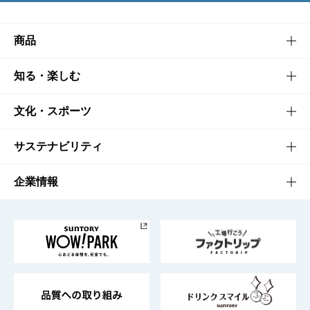
商品
商品TOP
知る・楽しむ
商品一覧
知る・楽しむTOP
文化・スポーツ
商品発売情報
キャンペーン
文化・スポーツTOP
サステナビリティ
栄養成分一覧
工場見学
サントリーホール
サステナビリティTOP
企業情報
お料理・お酒レシピ
サントリー美術館
トップメッセージ
企業情報TOP
地域情報
サントリーサンバーズ大阪
サントリーが考えるサステナビリティ経営
企業概要
東京サントリーサンゴリアス
ESG情報ポータル
グループ企業一覧