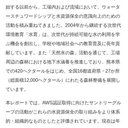
始する以前から、工場内および流域において、ウォータ
ースチュワードシップと水資源保全の意識向上のための
活動を積み重ねてきました。
2004
年から継続する次世代
環境教育「水育」は、次世代が持続可能な水の利用を学
ぶ機会を創出し、学校や地域社会への教育普及に長年貢
献しています。また「天然水の森」活動を通じて、工場
周辺の森林における地下水涵養を推進しており、熊本県
での
420
ヘクタールをはじめ、全国
16
都道府県・
27
か所
（総面積
12,000
ヘクタール）にわたる森林整備を展開し
ています。
本レポートでは、
AWS
認証取得に向けたサントリーグル
ープの活動がこれらの水資源保全の取り組みをより体系
的・組織的なものとしたと評価されています。現在は年