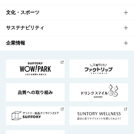
商品一覧
知る・楽しむTOP
文化・スポーツ
商品発売情報
キャンペーン
文化・スポーツTOP
サステナビリティ
栄養成分一覧
工場見学
サントリーホール
サステナビリティTOP
企業情報
お料理・お酒レシピ
サントリー美術館
トップメッセージ
企業情報TOP
地域情報
サントリーサンバーズ大阪
サントリーが考えるサステナビリティ経営
企業概要
東京サントリーサンゴリアス
ESG情報ポータル
グループ企業一覧
サントリースポーツ
サステナビリティストーリーズ
事業所一覧
採用情報