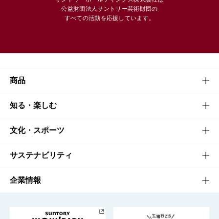
公益財団法人サントリー芸術財団の
すべての活動を応援しています。
商品
商品TOP
知る・楽しむ
商品一覧
知る・楽しむTOP
文化・スポーツ
商品発売情報
キャンペーン
文化・スポーツTOP
サステナビリティ
栄養成分一覧
工場見学
サントリーホール
サステナビリティTOP
企業情報
お料理・お酒レシピ
サントリー美術館
トップメッセージ
企業情報TOP