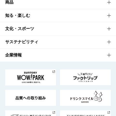
商品
商品TOP
知る・楽しむ
商品一覧
知る・楽しむTOP
文化・スポーツ
商品発売情報
キャンペーン
文化・スポーツTOP
サステナビリティ
栄養成分一覧
工場見学
サントリーホール
サステナビリティTOP
企業情報
お料理・お酒レシピ
サントリー美術館
トップメッセージ
企業情報TOP
地域情報
サントリーサンバーズ大阪
サントリーが考えるサステナビリティ経営
企業概要
東京サントリーサンゴリアス
ESG情報ポータル
グループ企業一覧
サントリースポーツ
サステナビリティストーリーズ
事業所一覧