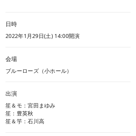
日時
2022年1月29日(土
) 14:00開演
会場
ブルーローズ（小ホール）
出演
笙＆モ：宮田まゆみ
笙：豊英秋
笙＆竽：石川高