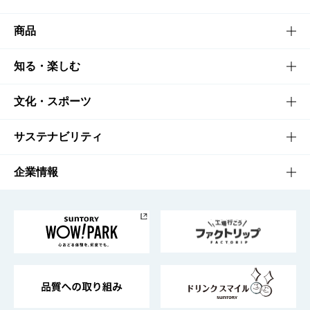
商品
商品TOP
知る・楽しむ
商品一覧
知る・楽しむTOP
文化・スポーツ
商品発売情報
キャンペーン
文化・スポーツTOP
サステナビリティ
栄養成分一覧
工場見学
サントリーホール
サステナビリティTOP
企業情報
お料理・お酒レシピ
サントリー美術館
トップメッセージ
企業情報TOP
地域情報
サントリーサンバーズ大阪
サントリーが考えるサステナビリティ経営
企業概要
東京サントリーサンゴリアス
ESG情報ポータル
グループ企業一覧
サントリースポーツ
サステナビリティストーリーズ
事業所一覧