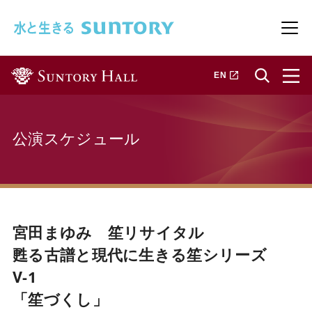
このページの本文へ移動
メニ
新しいタブで開きます
EN
公演スケジュール
宮田まゆみ 笙リサイタル
甦る古譜と現代に生きる笙シリーズ
Ⅴ-1
「笙づくし」