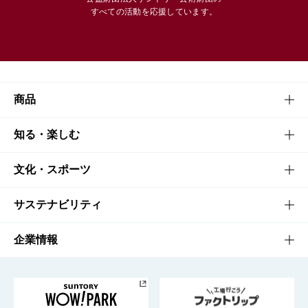
すべての活動を応援しています。
商品
商品TOP
知る・楽しむ
商品一覧
知る・楽しむTOP
文化・スポーツ
商品発売情報
キャンペーン
文化・スポーツTOP
サステナビリティ
栄養成分一覧
工場見学
サントリーホール
サステナビリティTOP
企業情報
お料理・お酒レシピ
サントリー美術館
トップメッセージ
企業情報TOP
地域情報
サントリーサンバーズ大阪
サントリーが考えるサステナビリティ経営
企業概要