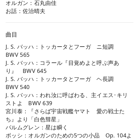
オルガン：石丸由佳
お話：佐治晴夫
曲目
J. S. バッハ：トッカータとフーガ ニ短調
BWV 565
J. S. バッハ：コラール『目覚めよと呼ぶ声あ
り』 BWV 645
J. S. バッハ：トッカータとフーガ ヘ長調
BWV 540
J. S. バッハ：われ汝に呼ばわる、主イエス･キリ
ストよ BWV 639
宮川泰：『さらば宇宙戦艦ヤマト 愛の戦士た
ち』より「白色彗星」
パルムグレン：星は瞬く
ボッシ：オルガンのための5つの小品 Op. 104よ