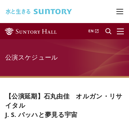
このページの本文へ移動
メニ
新しいタブで開きます
EN
公演スケジュール
【公演延期】石丸由佳 オルガン・リサ
イタル
J. S. バッハと夢見る宇宙