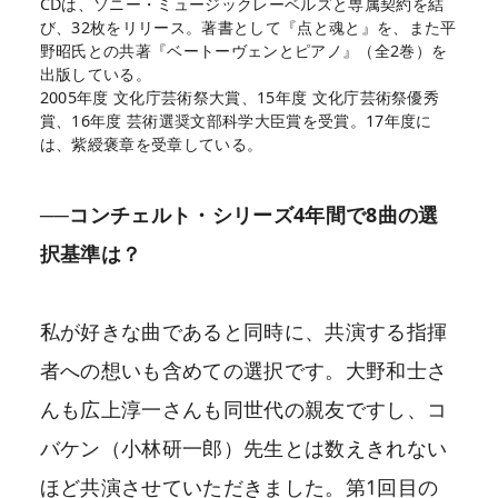
CDは、ソニー・ミュージックレーベルズと専属契約を結
び、32枚をリリース。著書として『点と魂と』を、また平
野昭氏との共著『ベートーヴェンとピアノ』（全2巻）を
出版している。
2005年度 文化庁芸術祭大賞、15年度 文化庁芸術祭優秀
賞、16年度 芸術選奨文部科学大臣賞を受賞。17年度に
は、紫綬褒章を受章している。
──コンチェルト・シリーズ4年間で8曲の選
択基準は？
私が好きな曲であると同時に、共演する指揮
者への想いも含めての選択です。大野和士さ
んも広上淳一さんも同世代の親友ですし、コ
バケン（小林研一郎）先生とは数えきれない
ほど共演させていただきました。第1回目の