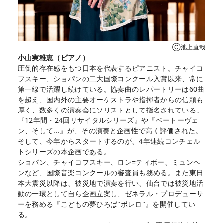
Ⓒ池上直哉
小山実稚恵（ピアノ）
圧倒的存在感をもつ日本を代表するピアニスト。チャイコ
フスキー、ショパンの二大国際コンクール入賞以来、常に
第一線で活躍し続けている。協奏曲のレパートリーは60曲
を超え、国内外の主要オーケストラや指揮者からの信頼も
厚く、数多くの演奏会にソリストとして指名されている。
『12年間・24回リサイタルシリーズ』や『ベートーヴェ
ン、そして...』が、その演奏と企画性で高く評価された。
そして、今年からスタートするのが、4年連続コンチェル
トシリーズの本企画である。
ショパン、チャイコフスキー、ロン=ティボー、ミュンヘ
ンなど、国際音楽コンクールの審査員も務める。また東日
本大震災以降は、被災地で演奏を行い、仙台では被災地活
動の一環として自ら企画立案し、ゼネラル・プロデューサ
ーを務める『こどもの夢ひろば"ボレロ"』を開催してい
る。