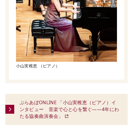
小山実稚恵 （ピアノ）
ぶらあぼONLINE 「小山実稚恵（ピアノ）イ
ンタビュー 音楽で心と心を繋ぐ——4年にわ
たる協奏曲演奏会」