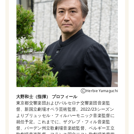
ⒸHerbie Yamaguchi
大野和士（指揮） プロフィール
東京都交響楽団およびバルセロナ交響楽団音楽監
督、新国立劇場オペラ芸術監督。2022/23シーズン
よりブリュッセル・フィルハーモニック音楽監督に
就任予定。これまでに、ザグレブ・フィル音楽監
督、バーデン州立歌劇場音楽総監督、ベルギー王立