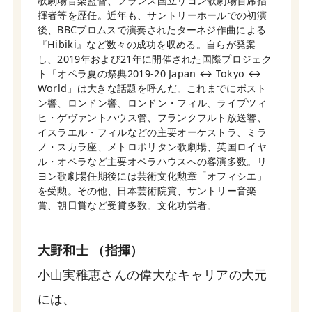
歌劇場音楽監督、フランス国立リヨン歌劇場首席指
揮者等を歴任。近年も、サントリーホールでの初演
後、BBCプロムスで演奏されたターネジ作曲による
『Hibiki』など数々の成功を収める。自らが発案
し、2019年および21年に開催された国際プロジェク
ト「オペラ夏の祭典2019-20 Japan ↔ Tokyo ↔
World」は大きな話題を呼んだ。これまでにボスト
ン響、ロンドン響、ロンドン・フィル、ライプツィ
ヒ・ゲヴァントハウス管、フランクフルト放送響、
イスラエル・フィルなどの主要オーケストラ、ミラ
ノ・スカラ座、メトロポリタン歌劇場、英国ロイヤ
ル・オペラなど主要オペラハウスへの客演多数。リ
ヨン歌劇場任期後には芸術文化勲章「オフィシエ」
を受勲。その他、日本芸術院賞、サントリー音楽
賞、朝日賞など受賞多数。文化功労者。
大野和士 （指揮）
小山実稚恵さんの偉大なキャリアの大元
には、