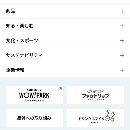
商品
商品TOP
知る・楽しむ
商品一覧
知る・楽しむTOP
文化・スポーツ
商品発売情報
キャンペーン
文化・スポーツTOP
サステナビリティ
栄養成分一覧
工場見学
サントリーホール
サステナビリティTOP
企業情報
お料理・お酒レシピ
サントリー美術館
トップメッセージ
企業情報TOP
地域情報
サントリーサンバーズ大阪
サントリーが考えるサステナビリティ経営
企業概要
東京サントリーサンゴリアス
ESG情報ポータル
グループ企業一覧
サントリースポーツ
サステナビリティストーリーズ
事業所一覧