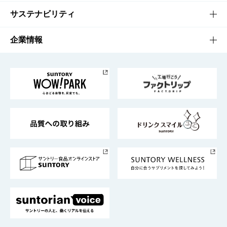
商品発売情報
キャンペーン
文化・スポーツTOP
サステナビリティ
栄養成分一覧
工場見学
サントリーホール
サステナビリティTOP
企業情報
お料理・お酒レシピ
サントリー美術館
トップメッセージ
企業情報TOP
地域情報
サントリーサンバーズ大阪
サントリーが考えるサステナビリティ経営
企業概要
東京サントリーサンゴリアス
ESG情報ポータル
グループ企業一覧
サントリースポーツ
サステナビリティストーリーズ
事業所一覧
採用情報