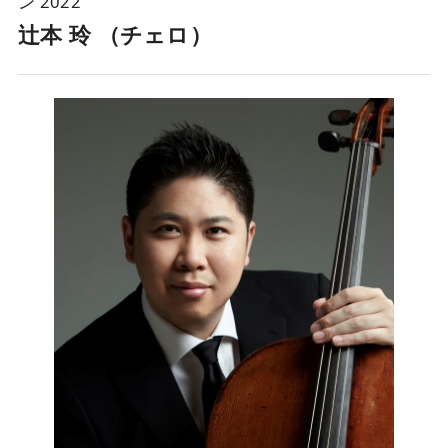
ン 2022
辻󠄀本 玲 （チェロ）