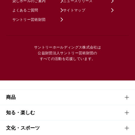
貸しホールのご案内
ニュースリリース
よくあるご質問
サイトマップ
サントリー芸術財団
サントリーホールディングス株式会社は
公益財団法人サントリー芸術財団の
すべての活動を応援しています。
商品
商品TOP
知る・楽しむ
商品一覧
知る・楽しむTOP
文化・スポーツ