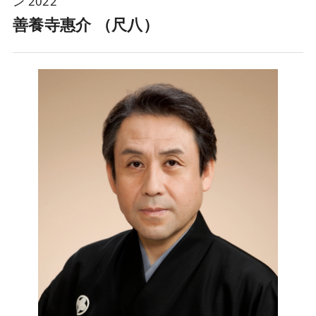
ン 2022
善養寺惠介 （尺八）