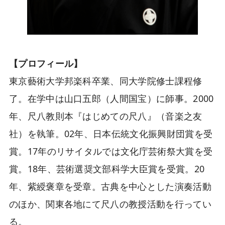
【プロフィール】
東京藝術大学邦楽科卒業、同大学院修士課程修
了。在学中は山口五郎（人間国宝）に師事。2000
年、尺八教則本『はじめての尺八』（音楽之友
社）を執筆。02年、日本伝統文化振興財団賞を受
賞。17年のリサイタルでは文化庁芸術祭大賞を受
賞。18年、芸術選奨文部科学大臣賞を受賞。20
年、紫綬褒章を受章。古典を中心とした演奏活動
のほか、関東各地にて尺八の教授活動を行ってい
る。