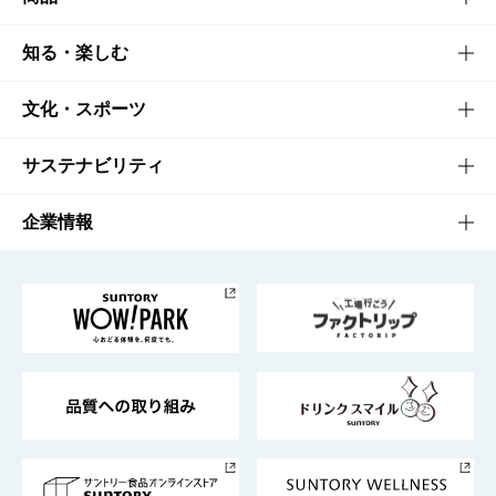
商品TOP
知る・楽しむ
商品一覧
知る・楽しむTOP
文化・スポーツ
商品発売情報
キャンペーン
文化・スポーツTOP
サステナビリティ
栄養成分一覧
工場見学
サントリーホール
サステナビリティTOP
企業情報
お料理・お酒レシピ
サントリー美術館
トップメッセージ
企業情報TOP
地域情報
サントリーサンバーズ大阪
サントリーが考えるサステナビリティ経営
企業概要
東京サントリーサンゴリアス
ESG情報ポータル
グループ企業一覧
サントリースポーツ
サステナビリティストーリーズ
事業所一覧
採用情報