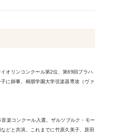
ァイオリンコンクール第2位、第69回プラハ
千子に師事。桐朋学園大学弦楽器専攻（ヴァ
本音楽コンクール入選。ザルツブルク・モー
団などと共演。これまでに竹原久美子、原田