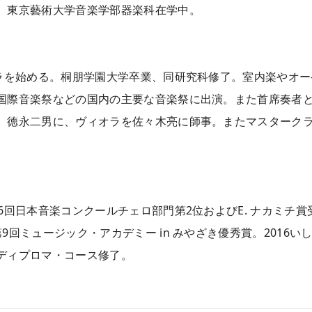
、東京藝術大学音楽学部器楽科在学中。
ラを始める。桐朋学園大学卒業、同研究科修了。室内楽やオーケ
国際音楽祭などの国内の主要な音楽祭に出演。また首席奏者
、徳永二男に、ヴィオラを佐々木亮に師事。またマスターク
6回日本音楽コンクールチェロ部門第2位およびE. ナカミチ賞
9回ミュージック・アカデミー in みやざき優秀賞。2016
ディプロマ・コース修了。