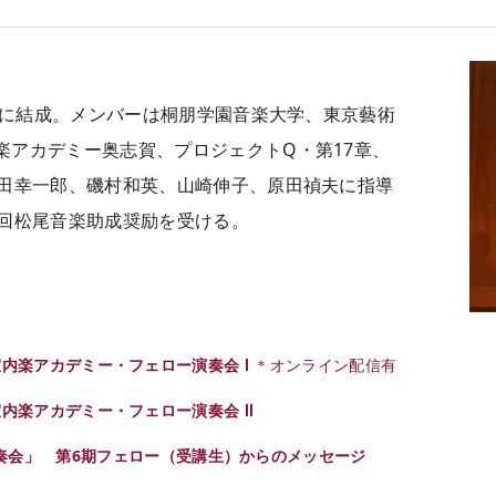
を機に結成。メンバーは桐朋学園音楽大学、東京藝術
楽アカデミー奥志賀、プロジェクトQ・第17章、
原田幸一郎、磯村和英、山崎伸子、原田禎夫に指導
1回松尾音楽助成奨励を受ける。
! 室内楽アカデミー・フェロー演奏会 Ⅰ
＊オンライン配信有
! 室内楽アカデミー・フェロー演奏会 Ⅱ
ー演奏会」 第6期フェロー（受講生）からのメッセージ